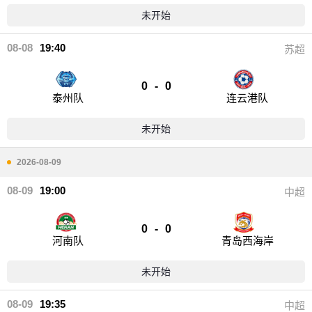
未开始
08-08
19:40
苏超
0
-
0
泰州队
连云港队
未开始
2026-08-09
08-09
19:00
中超
0
-
0
河南队
青岛西海岸
未开始
08-09
19:35
中超