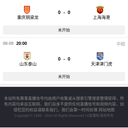
0
-
0
重庆铜梁龙
上海海港
未开始
08-09
20:00
中超
0
-
0
山东泰山
天津津门虎
未开始
本站所有赛事直播信号均由用户收集或从搜索引擎搜索整理获得，所
有内容均来自互联网，我们自身不提供任何直播信号和视频内容，如
侵犯您的权益请联系我们，我们会第一时间处理
网站地图
Copyright © 1999 - 2024 All Rights Reserved 24直播网 版权所有