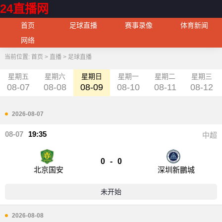
24直播网
首页
足球直播
赛事录像
体育新闻
网络
当前位置:
首页
>
直播
>
足球直播
星期五
星期六
星期日
星期一
星期二
星期三
08-07
08-08
08-09
08-10
08-11
08-12
2026-08-07
08-07
19:35
中超
0
-
0
北京国安
深圳新鵬城
未开始
2026-08-08