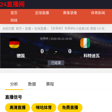
24直播网
首页
足球直播
赛事录像
体育新闻
网络
当前位置:
首页
>
直播
>
足球直播
>
【世界杯】世界杯E小组第2轮 德国 VS 科特迪瓦
世界杯 | 2026-06-21 04:00
0
-
0
德国
科特
已结束
分析
数据
赛程
直播信号
高清直播
咪咕体育
免费直播