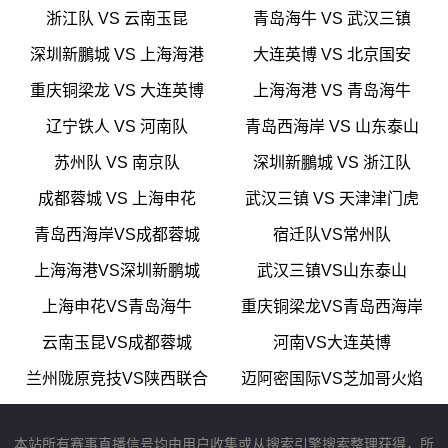
浙江队 VS 云南玉昆
青岛海牛 VS 武汉三镇
深圳新鵬城 VS 上海海港
大连英博 VS 北京国安
重庆铜梁龙 VS 大连英博
上海海港 VS 青岛海牛
辽宁铁人 VS 河南队
青岛西海岸 VS 山东泰山
苏州队 VS 南京队
深圳新鵬城 VS 浙江队
成都蓉城 VS 上海申花
武汉三镇 VS 天津津门虎
青岛西海岸VS成都蓉城
宿迁队VS常州队
上海海港VS深圳新鹏城
武汉三镇VS山东泰山
上海申花VS青岛海牛
重庆铜梁龙VS青岛西海岸
云南玉昆VS成都蓉城
河南VS大连英博
兰州陇原竞技VS陕西联合
迈阿密国际VS芝加哥火焰
本站所有赛事直播信号均由用户收集或从搜索引擎搜索整理获得，所