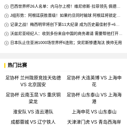
4个冠军
巴西世界杯26人名单：内马尔上榜！维尼修斯·拉菲领先 佩德罗
错失
J组形势：阿根廷获胜晋级！如果约旦同时输球 阿根廷将锁定榜
首
记录之战！梅西明早将创下第11大纪录 成为历史最佳射手+6次
助攻+助攻王！
沃兹尼亚经纪人：收到多份来自中国的商务邀请 需要帮他打开中
国社交媒体
日本队止住亚洲1000场世界杯6连败；突尼斯惨遭淘汰 换帅无用
热门比赛
足协杯 兰州陇原竞技天佑德
足协杯 大连英博 VS 上海申
VS 北京国安
花
足协杯 云南玉昆 VS 重庆铜
足协杯 山东泰山 VS 上海海
梁龙
港
淮安队 VS 连云港队
上海申花 VS 山东泰山
成都蓉城 VS 辽宁铁人
天津津门虎 VS 青岛西海岸