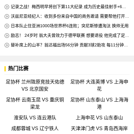
首
记录之战！梅西明早将创下第11大纪录 成为历史最佳射手+6次
助攻+助攻王！
沃兹尼亚经纪人：收到多份来自中国的商务邀请 需要帮他打开中
国社交媒体
日本队止住亚洲1000场世界杯6连败；突尼斯惨遭淘汰 换帅无用
励志！ 24岁时 翁大夫曾效力于德甲联赛 想要退役 他完成了足球
机床操作员的职业培训
替补席上的山羊？翁达福出场56分钟 贡献3球2助攻 每11分钟参
与1球
热门比赛
足协杯 兰州陇原竞技天佑德
足协杯 大连英博 VS 上海申
VS 北京国安
花
足协杯 云南玉昆 VS 重庆铜
足协杯 山东泰山 VS 上海海
梁龙
港
淮安队 VS 连云港队
上海申花 VS 山东泰山
成都蓉城 VS 辽宁铁人
天津津门虎 VS 青岛西海岸