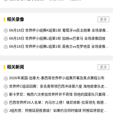
相关录像
更多
06月18日 世界杯小组赛K组第1轮 葡萄牙vs民主刚果 全场录像回
放
06月18日 世界杯小组赛L组第1轮 加纳vs巴拿马 全场录像回放
06月18日 世界杯小组赛L组第1轮 英格兰vs克罗地亚 全场录像回
放
相关新闻
更多
2026年美国-加拿大-墨西哥世界杯小组赛开幕及焦点赛程公布
世界杯C组巡回赛：安吉奥带领巴西冲进第六星 海地欲拿队史首
分
斯卡罗尼：梅西六次参加世界杯并不奇怪 但他的国家队只赢得了
4个冠军
巴西世界杯26人名单：内马尔上榜！维尼修斯·拉菲领先 佩德罗
错失
J组形势：阿根廷获胜晋级！如果约旦同时输球 阿根廷将锁定榜