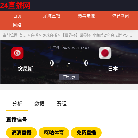
24直播网
首页
足球直播
赛事录像
体育新闻
网络
当前位置:
首页
>
直播
>
足球直播
>
【世界杯】世界杯F小组第2轮 突尼斯 VS 日本
世界杯 | 2026-06-21 12:00
0
-
0
突尼斯
日
已结束
分析
数据
赛程
直播信号
高清直播
咪咕体育
免费直播