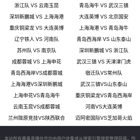
浙江队 VS 云南玉昆
青岛海牛 VS 武汉三镇
深圳新鵬城 VS 上海海港
大连英博 VS 北京国安
重庆铜梁龙 VS 大连英博
上海海港 VS 青岛海牛
辽宁铁人 VS 河南队
青岛西海岸 VS 山东泰山
苏州队 VS 南京队
深圳新鵬城 VS 浙江队
成都蓉城 VS 上海申花
武汉三镇 VS 天津津门虎
青岛西海岸VS成都蓉城
宿迁队VS常州队
上海海港VS深圳新鹏城
武汉三镇VS山东泰山
上海申花VS青岛海牛
重庆铜梁龙VS青岛西海岸
云南玉昆VS成都蓉城
河南VS大连英博
兰州陇原竞技VS陕西联合
迈阿密国际VS芝加哥火焰
本站所有赛事直播信号均由用户收集或从搜索引擎搜索整理获得，所