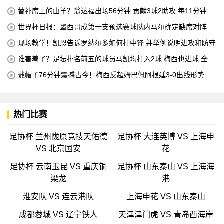
机床操作员的职业培训
替补席上的山羊？翁达福出场56分钟 贡献3球2助攻 每11分钟参
与1球
世界杯日报：墨西哥成第一支预选赛球队内马尔确定缺席对阵海
地的比赛
现场教学！凯恩告诉罗纳尔多如何打中锋 并举例说明进攻和防守
谁害羞了？足坛排名前五的球员马凯均打入2球 梅西也进球 全场
比赛只有一名球员出战
戴帽子76分钟震撼古今！梅西反超姆巴佩阿根廷3-0出线形势看
好
热门比赛
足协杯 兰州陇原竞技天佑德
足协杯 大连英博 VS 上海申
VS 北京国安
花
足协杯 云南玉昆 VS 重庆铜
足协杯 山东泰山 VS 上海海
梁龙
港
淮安队 VS 连云港队
上海申花 VS 山东泰山
成都蓉城 VS 辽宁铁人
天津津门虎 VS 青岛西海岸