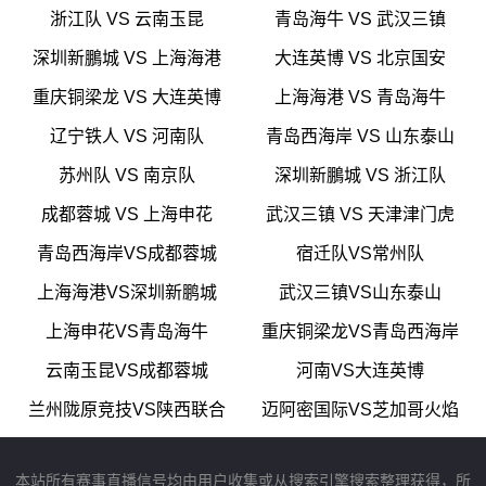
浙江队 VS 云南玉昆
青岛海牛 VS 武汉三镇
深圳新鵬城 VS 上海海港
大连英博 VS 北京国安
重庆铜梁龙 VS 大连英博
上海海港 VS 青岛海牛
辽宁铁人 VS 河南队
青岛西海岸 VS 山东泰山
苏州队 VS 南京队
深圳新鵬城 VS 浙江队
成都蓉城 VS 上海申花
武汉三镇 VS 天津津门虎
青岛西海岸VS成都蓉城
宿迁队VS常州队
上海海港VS深圳新鹏城
武汉三镇VS山东泰山
上海申花VS青岛海牛
重庆铜梁龙VS青岛西海岸
云南玉昆VS成都蓉城
河南VS大连英博
兰州陇原竞技VS陕西联合
迈阿密国际VS芝加哥火焰
本站所有赛事直播信号均由用户收集或从搜索引擎搜索整理获得，所