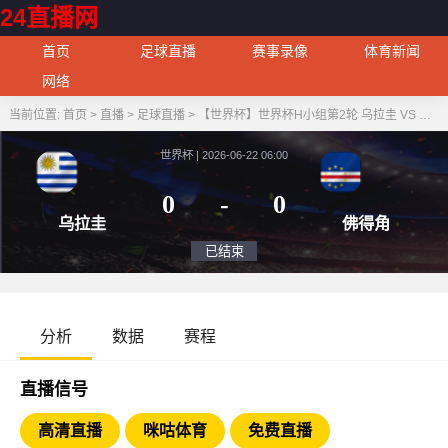
24直播网
首页
足球直播
赛事录像
体育新闻
网络
当前位置:
首页
>
直播
>
足球直播
>
【世界杯】世界杯H小组第2轮 乌拉圭 VS 佛得角
世界杯 | 2026-06-22 06:00
0
-
0
乌拉圭
佛
已结束
分析
数据
赛程
直播信号
高清直播
咪咕体育
免费直播