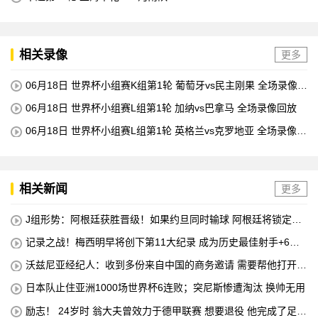
相关录像
更多
06月18日 世界杯小组赛K组第1轮 葡萄牙vs民主刚果 全场录像回
放
06月18日 世界杯小组赛L组第1轮 加纳vs巴拿马 全场录像回放
06月18日 世界杯小组赛L组第1轮 英格兰vs克罗地亚 全场录像回
放
相关新闻
更多
J组形势：阿根廷获胜晋级！如果约旦同时输球 阿根廷将锁定榜
首
记录之战！梅西明早将创下第11大纪录 成为历史最佳射手+6次
助攻+助攻王！
沃兹尼亚经纪人：收到多份来自中国的商务邀请 需要帮他打开中
国社交媒体
日本队止住亚洲1000场世界杯6连败；突尼斯惨遭淘汰 换帅无用
励志！ 24岁时 翁大夫曾效力于德甲联赛 想要退役 他完成了足球