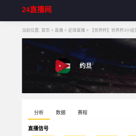
24直播网
当前位置:
首页
>
直播
>
足球直播
>
【世界杯】世界杯J小组第
约旦
分析
数据
赛程
直播信号