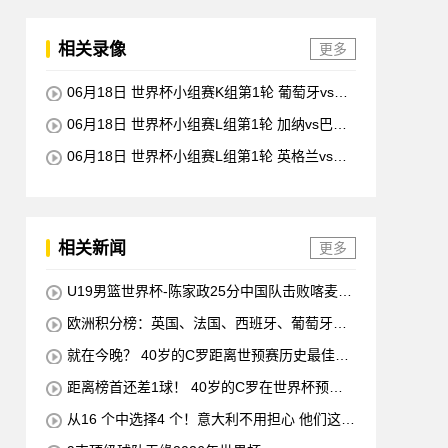
相关录像
更多
06月18日 世界杯小组赛K组第1轮 葡萄牙vs民
主刚果 全场录像回放
06月18日 世界杯小组赛L组第1轮 加纳vs巴拿
马 全场录像回放
06月18日 世界杯小组赛L组第1轮 英格兰vs克
罗地亚 全场录像回放
相关新闻
更多
U19男篮世界杯-陈家政25分中国队击败喀麦隆
排名第13
欧洲积分榜：英国、法国、西班牙、葡萄牙状
态均佳 意大利德国末轮生死战
就在今晚？ 40岁的C罗距离世预赛历史最佳射
手仅差1球 他将在对阵匈牙利的比赛中创下这一纪
距离榜首还差1球！ 40岁的C罗在世界杯预赛
录
中打入38球 超越梅西 单独占据第二位 下一轮 他
从16 个中选择4 个！意大利不用担心 他们这次
将成为历史最佳射手
一定会参加世界杯的！