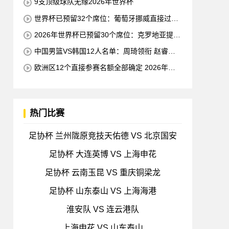
9支顶级球队无缘2026年世界杯
世界杯已预留32个席位：葡萄牙挪威直接过关
世预赛小组赛即将结束
2026年世界杯已预留30个席位：克罗地亚提前
一轮晋级 成欧洲第三支球队
中国男篮VS韩国12人名单：周琦领衔 赵睿缺
席
欧洲区12个直接参赛名额全部确定 2026年世
界杯还剩9个名额待确定
热门比赛
足协杯 兰州陇原竞技天佑德 VS 北京国安
足协杯 大连英博 VS 上海申花
足协杯 云南玉昆 VS 重庆铜梁龙
足协杯 山东泰山 VS 上海海港
淮安队 VS 连云港队
上海申花 VS 山东泰山