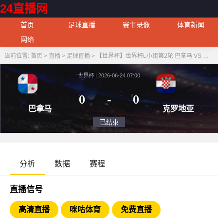
24直播网
首页
足球直播
赛事录像
体育新闻
网络
当前位置:
首页
>
直播
>
足球直播
>
【世界杯】世界杯L小组第2轮 巴拿马 VS 克罗地亚
世界杯 | 2026-06-24 07:00
0
-
0
巴拿马
克罗
已结束
分析
数据
赛程
直播信号
高清直播
咪咕体育
免费直播