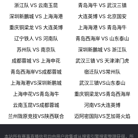
浙江队 VS 云南玉昆
青岛海牛 VS 武汉三镇
深圳新鵬城 VS 上海海港
大连英博 VS 北京国安
重庆铜梁龙 VS 大连英博
上海海港 VS 青岛海牛
辽宁铁人 VS 河南队
青岛西海岸 VS 山东泰山
苏州队 VS 南京队
深圳新鵬城 VS 浙江队
成都蓉城 VS 上海申花
武汉三镇 VS 天津津门虎
青岛西海岸VS成都蓉城
宿迁队VS常州队
上海海港VS深圳新鹏城
武汉三镇VS山东泰山
上海申花VS青岛海牛
重庆铜梁龙VS青岛西海岸
云南玉昆VS成都蓉城
河南VS大连英博
兰州陇原竞技VS陕西联合
迈阿密国际VS芝加哥火焰
本站所有赛事直播信号均由用户收集或从搜索引擎搜索整理获得，所