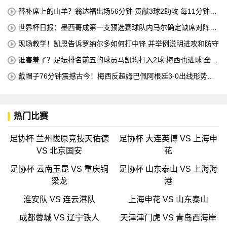
机床操作员的职业培训
替补席上的山羊？翁达福出场56分钟 贡献3球2助攻 每11分钟参
与1球
世界杯日报：墨西哥成第一支预选赛球队内马尔确定缺席对阵海
地的比赛
现场教学！凯恩告诉罗纳尔多如何打中锋 并举例说明进攻和防守
谁害羞了？足坛排名前五的球员马凯均打入2球 梅西也进球 全场
比赛只有一名球员出战
戴帽子76分钟震撼古今！梅西反超姆巴佩阿根廷3-0出线形势看
好
热门比赛
足协杯 兰州陇原竞技天佑德
足协杯 大连英博 VS 上海申
VS 北京国安
花
足协杯 云南玉昆 VS 重庆铜
足协杯 山东泰山 VS 上海海
梁龙
港
淮安队 VS 连云港队
上海申花 VS 山东泰山
成都蓉城 VS 辽宁铁人
天津津门虎 VS 青岛西海岸