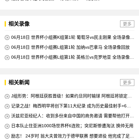
相关录像
更多
06月18日 世界杯小组赛K组第1轮 葡萄牙vs民主刚果 全场录像回
放
06月18日 世界杯小组赛L组第1轮 加纳vs巴拿马 全场录像回放
06月18日 世界杯小组赛L组第1轮 英格兰vs克罗地亚 全场录像回
放
相关新闻
更多
J组形势：阿根廷获胜晋级！如果约旦同时输球 阿根廷将锁定榜
首
记录之战！梅西明早将创下第11大纪录 成为历史最佳射手+6次
助攻+助攻王！
沃兹尼亚经纪人：收到多份来自中国的商务邀请 需要帮他打开中
国社交媒体
日本队止住亚洲1000场世界杯6连败；突尼斯惨遭淘汰 换帅无用
励志！ 24岁时 翁大夫曾效力于德甲联赛 想要退役 他完成了足球