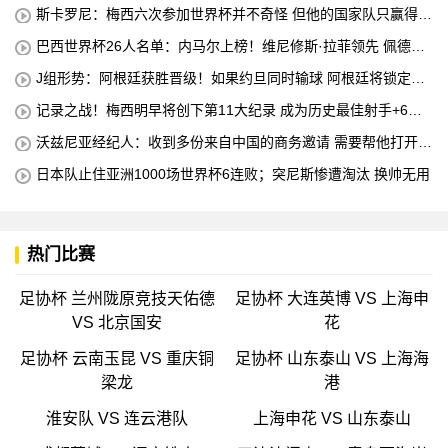
分
斯卡罗尼：梅西六次参加世界杯并不奇怪 但他的国家队只赢得了
4个冠军
巴西世界杯26人名单：内马尔上榜！维尼修斯·拉菲领先 佩德罗
错失
J组形势：阿根廷获胜晋级！如果约旦同时输球 阿根廷将锁定榜
首
记录之战！梅西明早将创下第11大纪录 成为历史最佳射手+6次
助攻+助攻王！
沃兹尼亚经纪人：收到多份来自中国的商务邀请 需要帮他打开中
国社交媒体
日本队止住亚洲1000场世界杯6连败；突尼斯惨遭淘汰 换帅无用
热门比赛
足协杯 兰州陇原竞技天佑德
足协杯 大连英博 VS 上海申
VS 北京国安
花
足协杯 云南玉昆 VS 重庆铜
足协杯 山东泰山 VS 上海海
梁龙
港
淮安队 VS 连云港队
上海申花 VS 山东泰山