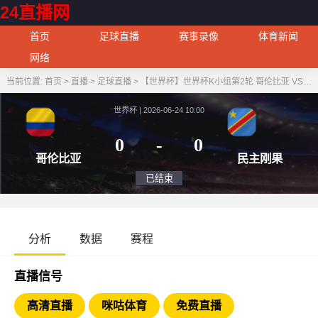
24直播网
首页
足球直播
赛事录像
体育新闻
网络
当前位置:
首页
>
直播
>
足球直播
>
【世界杯】世界杯K小组第2轮 哥伦比亚 VS 民主刚果
世界杯 | 2026-06-24 10:00
0
-
0
哥伦比亚
民主
已结束
分析
数据
赛程
直播信号
高清直播
咪咕体育
免费直播