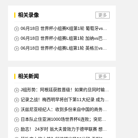
相关录像
更多
06月18日 世界杯小组赛K组第1轮 葡萄牙vs民
主刚果 全场录像回放
06月18日 世界杯小组赛L组第1轮 加纳vs巴拿
马 全场录像回放
06月18日 世界杯小组赛L组第1轮 英格兰vs克
罗地亚 全场录像回放
相关新闻
更多
J组形势：阿根廷获胜晋级！如果约旦同时输球
阿根廷将锁定榜首
记录之战！梅西明早将创下第11大纪录 成为历
史最佳射手+6次助攻+助攻王！
沃兹尼亚经纪人：收到多份来自中国的商务邀
请 需要帮他打开中国社交媒体
日本队止住亚洲1000场世界杯6连败；突尼斯
惨遭淘汰 换帅无用
励志！ 24岁时 翁大夫曾效力于德甲联赛 想要
退役 他完成了足球机床操作员的职业培训