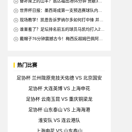
替补席上的山羊？翁达福出场56分钟 贡献3球2
助攻 每11分钟参与1球
世界杯日报：墨西哥成第一支预选赛球队内马
尔确定缺席对阵海地的比赛
现场教学！凯恩告诉罗纳尔多如何打中锋 并举
例说明进攻和防守
谁害羞了？足坛排名前五的球员马凯均打入2球
梅西也进球 全场比赛只有一名球员出战
戴帽子76分钟震撼古今！梅西反超姆巴佩阿根
廷3-0出线形势看好
热门比赛
足协杯 兰州陇原竞技天佑德 VS 北京国安
足协杯 大连英博 VS 上海申花
足协杯 云南玉昆 VS 重庆铜梁龙
足协杯 山东泰山 VS 上海海港
淮安队 VS 连云港队
上海申花 VS 山东泰山