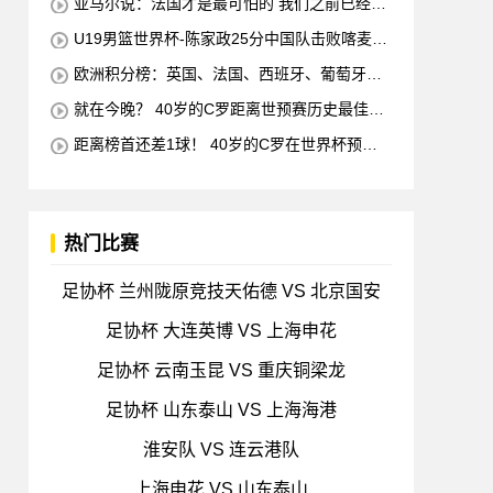
亚马尔说：法国才是最可怕的 我们之前已经消
灭了他们
U19男篮世界杯-陈家政25分中国队击败喀麦隆
排名第13
欧洲积分榜：英国、法国、西班牙、葡萄牙状
态均佳 意大利德国末轮生死战
就在今晚？ 40岁的C罗距离世预赛历史最佳射
手仅差1球 他将在对阵匈牙利的比赛中创下这一纪
距离榜首还差1球！ 40岁的C罗在世界杯预赛
录
中打入38球 超越梅西 单独占据第二位 下一轮 他
将成为历史最佳射手
热门比赛
足协杯 兰州陇原竞技天佑德 VS 北京国安
足协杯 大连英博 VS 上海申花
足协杯 云南玉昆 VS 重庆铜梁龙
足协杯 山东泰山 VS 上海海港
淮安队 VS 连云港队
上海申花 VS 山东泰山