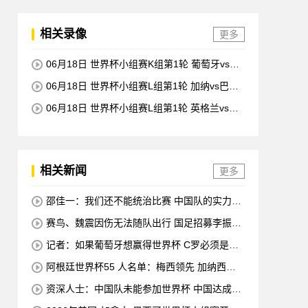
相关录像
更多
06月18日 世界杯小组赛K组第1轮 葡萄牙vs民
主刚果 全场录像回放
06月18日 世界杯小组赛L组第1轮 加纳vs巴拿
马 全场录像回放
06月18日 世界杯小组赛L组第1轮 英格兰vs克
罗地亚 全场录像回放
相关新闻
更多
邵佳一：我们还不能统治比赛 中国队的实力是
整体
赛鸟、魏震因伤无法随队出行 国足招募李振
泉、李阳作为替补
记者：如果葡萄牙想赢得世界杯 C罗必须是替
补 他在场上拖累了球队
阿根廷世界杯55 人名单：梅西领先 加纳西奥
错失迪巴拉
资深人士：中国队未能参加世界杯 中国达成协
议压力较小