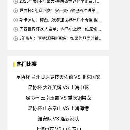
2026年美国-加拿大-墨西哥世界杯小组赛开幕
及焦点赛程公布
世界杯C组巡回赛：安吉奥带领巴西冲进第六
星 海地欲拿队史首分
斯卡罗尼：梅西六次参加世界杯并不奇怪 但他
的国家队只赢得了4个冠军
巴西世界杯26人名单：内马尔上榜！维尼修斯·
拉菲领先 佩德罗错失
J组形势：阿根廷获胜晋级！如果约旦同时输球
阿根廷将锁定榜首
热门比赛
足协杯 兰州陇原竞技天佑德 VS 北京国安
足协杯 大连英博 VS 上海申花
足协杯 云南玉昆 VS 重庆铜梁龙
足协杯 山东泰山 VS 上海海港
淮安队 VS 连云港队
上海申花 VS 山东泰山