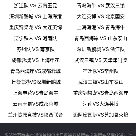
浙江队 VS 云南玉昆
青岛海牛 VS 武汉三镇
深圳新鵬城 VS 上海海港
大连英博 VS 北京国安
重庆铜梁龙 VS 大连英博
上海海港 VS 青岛海牛
辽宁铁人 VS 河南队
青岛西海岸 VS 山东泰山
苏州队 VS 南京队
深圳新鵬城 VS 浙江队
成都蓉城 VS 上海申花
武汉三镇 VS 天津津门虎
青岛西海岸VS成都蓉城
宿迁队VS常州队
上海海港VS深圳新鹏城
武汉三镇VS山东泰山
上海申花VS青岛海牛
重庆铜梁龙VS青岛西海岸
云南玉昆VS成都蓉城
河南VS大连英博
兰州陇原竞技VS陕西联合
迈阿密国际VS芝加哥火焰
本站所有赛事直播信号均由用户收集或从搜索引擎搜索整理获得，所