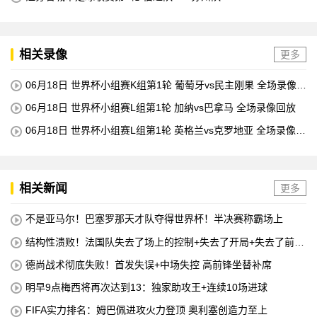
相关录像
更多
06月18日 世界杯小组赛K组第1轮 葡萄牙vs民主刚果 全场录像回
放
06月18日 世界杯小组赛L组第1轮 加纳vs巴拿马 全场录像回放
06月18日 世界杯小组赛L组第1轮 英格兰vs克罗地亚 全场录像回
放
相关新闻
更多
不是亚马尔！巴塞罗那天才队夺得世界杯！半决赛称霸场上
结构性溃败！法国队失去了场上的控制+失去了开局+失去了前锋
线=无论如何他们都会输
德尚战术彻底失败！首发失误+中场失控 高前锋坐替补席
明早9点梅西将再次达到13：独家助攻王+连续10场进球
FIFA实力排名：姆巴佩进攻火力登顶 奥利塞创造力至上