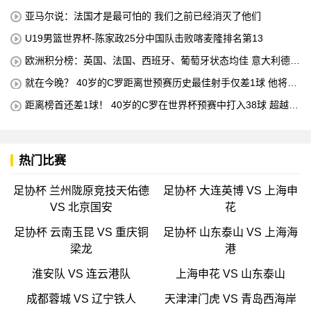
亚马尔说：法国才是最可怕的 我们之前已经消灭了他们
U19男篮世界杯-陈家政25分中国队击败喀麦隆排名第13
欧洲积分榜：英国、法国、西班牙、葡萄牙状态均佳 意大利德国
末轮生死战
就在今晚？ 40岁的C罗距离世预赛历史最佳射手仅差1球 他将在
对阵匈牙利的比赛中创下这一纪录
距离榜首还差1球！ 40岁的C罗在世界杯预赛中打入38球 超越梅
西 单独占据第二位 下一轮 他将成为历史最佳射手
热门比赛
足协杯 兰州陇原竞技天佑德
足协杯 大连英博 VS 上海申
VS 北京国安
花
足协杯 云南玉昆 VS 重庆铜
足协杯 山东泰山 VS 上海海
梁龙
港
淮安队 VS 连云港队
上海申花 VS 山东泰山
成都蓉城 VS 辽宁铁人
天津津门虎 VS 青岛西海岸