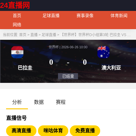
24直播网
首页
足球直播
赛事录像
体育新闻
网络
当前位置:
首页
>
直播
>
足球直播
>
【世界杯】世界杯D小组第3轮 巴拉圭 VS 澳大利亚
世界杯 | 2026-06-26 10:00
0
-
0
巴拉圭
澳大
已结束
分析
数据
赛程
直播信号
高清直播
咪咕体育
免费直播