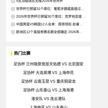
9支顶级球队无缘2026年世界杯
世界杯已预留32个席位：葡萄牙挪威直接过关
世预赛小组赛即将结束
2026年世界杯已预留30个席位：克罗地亚提前
一轮晋级 成欧洲第三支球队
中国男篮VS韩国12人名单：周琦领衔 赵睿缺
席
欧洲区12个直接参赛名额全部确定 2026年世
界杯还剩9个名额待确定
热门比赛
足协杯 兰州陇原竞技天佑德 VS 北京国安
足协杯 大连英博 VS 上海申花
足协杯 云南玉昆 VS 重庆铜梁龙
足协杯 山东泰山 VS 上海海港
淮安队 VS 连云港队
上海申花 VS 山东泰山