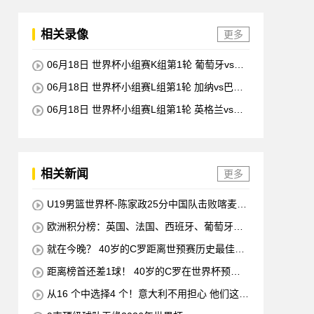
相关录像
更多
06月18日 世界杯小组赛K组第1轮 葡萄牙vs民
主刚果 全场录像回放
06月18日 世界杯小组赛L组第1轮 加纳vs巴拿
马 全场录像回放
06月18日 世界杯小组赛L组第1轮 英格兰vs克
罗地亚 全场录像回放
相关新闻
更多
U19男篮世界杯-陈家政25分中国队击败喀麦隆
排名第13
欧洲积分榜：英国、法国、西班牙、葡萄牙状
态均佳 意大利德国末轮生死战
就在今晚？ 40岁的C罗距离世预赛历史最佳射
手仅差1球 他将在对阵匈牙利的比赛中创下这一纪
距离榜首还差1球！ 40岁的C罗在世界杯预赛
录
中打入38球 超越梅西 单独占据第二位 下一轮 他
从16 个中选择4 个！意大利不用担心 他们这次
将成为历史最佳射手
一定会参加世界杯的！