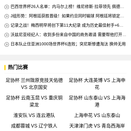
4个冠军
巴西世界杯26人名单：内马尔上榜！维尼修斯·拉菲领先 佩德罗
错失
J组形势：阿根廷获胜晋级！如果约旦同时输球 阿根廷将锁定榜
首
记录之战！梅西明早将创下第11大纪录 成为历史最佳射手+6次
助攻+助攻王！
沃兹尼亚经纪人：收到多份来自中国的商务邀请 需要帮他打开中
国社交媒体
日本队止住亚洲1000场世界杯6连败；突尼斯惨遭淘汰 换帅无用
热门比赛
足协杯 兰州陇原竞技天佑德
足协杯 大连英博 VS 上海申
VS 北京国安
花
足协杯 云南玉昆 VS 重庆铜
足协杯 山东泰山 VS 上海海
梁龙
港
淮安队 VS 连云港队
上海申花 VS 山东泰山
成都蓉城 VS 辽宁铁人
天津津门虎 VS 青岛西海岸