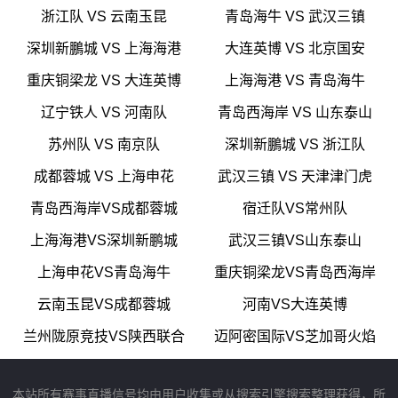
浙江队 VS 云南玉昆
青岛海牛 VS 武汉三镇
深圳新鵬城 VS 上海海港
大连英博 VS 北京国安
重庆铜梁龙 VS 大连英博
上海海港 VS 青岛海牛
辽宁铁人 VS 河南队
青岛西海岸 VS 山东泰山
苏州队 VS 南京队
深圳新鵬城 VS 浙江队
成都蓉城 VS 上海申花
武汉三镇 VS 天津津门虎
青岛西海岸VS成都蓉城
宿迁队VS常州队
上海海港VS深圳新鹏城
武汉三镇VS山东泰山
上海申花VS青岛海牛
重庆铜梁龙VS青岛西海岸
云南玉昆VS成都蓉城
河南VS大连英博
兰州陇原竞技VS陕西联合
迈阿密国际VS芝加哥火焰
本站所有赛事直播信号均由用户收集或从搜索引擎搜索整理获得，所