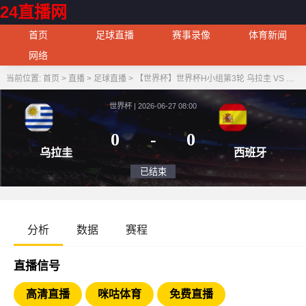
24直播网
首页
足球直播
赛事录像
体育新闻
网络
当前位置:
首页
>
直播
>
足球直播
>
【世界杯】世界杯H小组第3轮 乌拉圭 VS 西班牙
世界杯 | 2026-06-27 08:00
0
-
0
乌拉圭
西
已结束
分析
数据
赛程
直播信号
高清直播
咪咕体育
免费直播