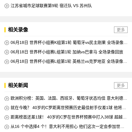
江苏省城市足球联赛第9轮 宿迁队 VS 苏州队
相关录像
更多
06月18日 世界杯小组赛K组第1轮 葡萄牙vs民主刚果 全场录像回
放
06月18日 世界杯小组赛L组第1轮 加纳vs巴拿马 全场录像回放
06月18日 世界杯小组赛L组第1轮 英格兰vs克罗地亚 全场录像回
放
相关新闻
更多
欧洲积分榜：英国、法国、西班牙、葡萄牙状态均佳 意大利德国
末轮生死战
就在今晚？ 40岁的C罗距离世预赛历史最佳射手仅差1球 他将在
对阵匈牙利的比赛中创下这一纪录
距离榜首还差1球！ 40岁的C罗在世界杯预赛中打入38球 超越梅
西 单独占据第二位 下一轮 他将成为历史最佳射手
从16 个中选择4 个！意大利不用担心 他们这次一定会参加世界