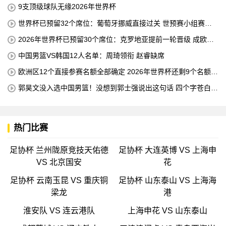
杯的！
9支顶级球队无缘2026年世界杯
世界杯已预留32个席位：葡萄牙挪威直接过关 世预赛小组赛即
将结束
2026年世界杯已预留30个席位：克罗地亚提前一轮晋级 成欧洲
第三支球队
中国男篮VS韩国12人名单：周琦领衔 赵睿缺席
欧洲区12个直接参赛名额全部确定 2026年世界杯还剩9个名额待
确定
郭昊文没入选中国男篮！没想到郭士强说出这句话 四个字苍白无
力
热门比赛
足协杯 兰州陇原竞技天佑德
足协杯 大连英博 VS 上海申
VS 北京国安
花
足协杯 云南玉昆 VS 重庆铜
足协杯 山东泰山 VS 上海海
梁龙
港
淮安队 VS 连云港队
上海申花 VS 山东泰山