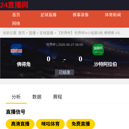
24直播网
首页
足球直播
赛事录像
体育新闻
网络
当前位置:
首页
>
直播
>
足球直播
>
【世界杯】世界杯H小组第3轮 佛得角 VS 沙特阿拉伯
世界杯 | 2026-06-27 08:00
0
-
0
佛得角
沙特
已结束
分析
数据
赛程
直播信号
高清直播
咪咕体育
免费直播