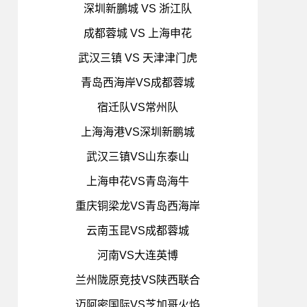
深圳新鵬城 VS 浙江队
成都蓉城 VS 上海申花
武汉三镇 VS 天津津门虎
青岛西海岸VS成都蓉城
宿迁队VS常州队
上海海港VS深圳新鹏城
武汉三镇VS山东泰山
上海申花VS青岛海牛
重庆铜梁龙VS青岛西海岸
云南玉昆VS成都蓉城
河南VS大连英博
兰州陇原竞技VS陕西联合
迈阿密国际VS芝加哥火焰