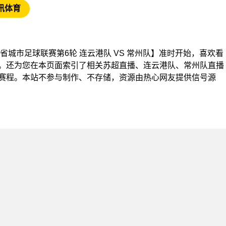
讯体育
【江苏省城市足球联赛第6轮 连云港队 VS 常州队】准时开始，喜欢看
。还为您在本页面索引了相关苏超直播、连云港队、常州队直播
赛程。本站不参与制作、不存储，资源由热心网友提供信号源