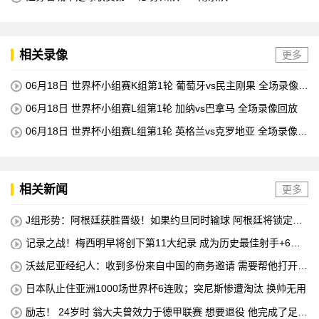
相关录像
更多
06月18日 世界杯小组赛K组第1轮 葡萄牙vs民主刚果 全场录像回
放
06月18日 世界杯小组赛L组第1轮 加纳vs巴拿马 全场录像回放
06月18日 世界杯小组赛L组第1轮 英格兰vs克罗地亚 全场录像回
放
相关新闻
更多
J组形势：阿根廷获胜晋级！如果约旦同时输球 阿根廷将锁定榜
首
记录之战！梅西明早将创下第11大纪录 成为历史最佳射手+6次
助攻+助攻王！
沃兹尼亚经纪人：收到多份来自中国的商务邀请 需要帮他打开中
国社交媒体
日本队止住亚洲1000场世界杯6连败；突尼斯惨遭淘汰 换帅无用
励志！ 24岁时 翁大夫曾效力于德甲联赛 想要退役 他完成了足球