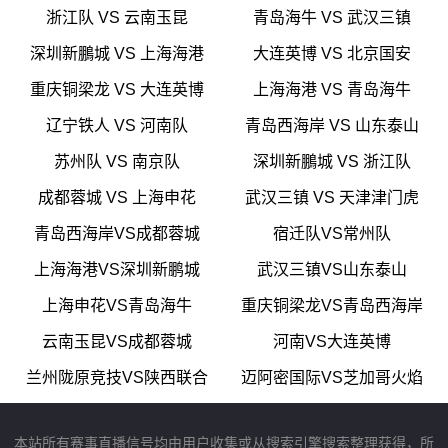
浙江队 VS 云南玉昆
青岛海牛 VS 武汉三镇
深圳新鵬城 VS 上海海港
大连英博 VS 北京国安
重庆铜梁龙 VS 大连英博
上海海港 VS 青岛海牛
辽宁铁人 VS 河南队
青岛西海岸 VS 山东泰山
苏州队 VS 南京队
深圳新鵬城 VS 浙江队
成都蓉城 VS 上海申花
武汉三镇 VS 天津津门虎
青岛西海岸VS成都蓉城
宿迁队VS常州队
上海海港VS深圳新鹏城
武汉三镇VS山东泰山
上海申花VS青岛海牛
重庆铜梁龙VS青岛西海岸
云南玉昆VS成都蓉城
河南VS大连英博
兰州陇原竞技VS陕西联合
迈阿密国际VS芝加哥火焰
本站所有赛事直播信号均由用户收集或从搜索引擎搜索整理获得，所