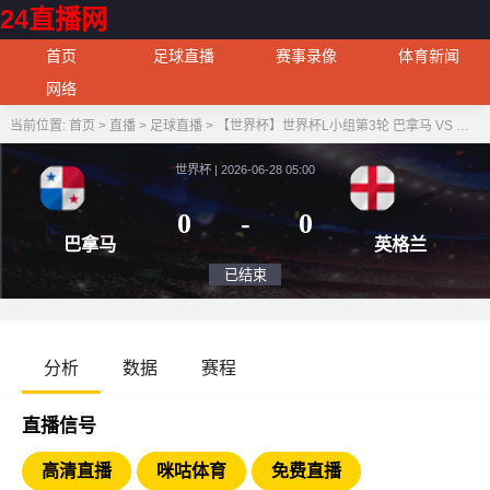
24直播网
首页
足球直播
赛事录像
体育新闻
网络
当前位置:
首页
>
直播
>
足球直播
>
【世界杯】世界杯L小组第3轮 巴拿马 VS 英格兰
世界杯 | 2026-06-28 05:00
0
-
0
巴拿马
英
已结束
分析
数据
赛程
直播信号
高清直播
咪咕体育
免费直播