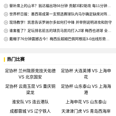
机床操作员的职业培训
替补席上的山羊？翁达福出场56分钟 贡献3球2助攻 每11分钟参
与1球
世界杯日报：墨西哥成第一支预选赛球队内马尔确定缺席对阵海
地的比赛
现场教学！凯恩告诉罗纳尔多如何打中锋 并举例说明进攻和防守
谁害羞了？足坛排名前五的球员马凯均打入2球 梅西也进球 全场
比赛只有一名球员出战
戴帽子76分钟震撼古今！梅西反超姆巴佩阿根廷3-0出线形势看
好
热门比赛
足协杯 兰州陇原竞技天佑德
足协杯 大连英博 VS 上海申
VS 北京国安
花
足协杯 云南玉昆 VS 重庆铜
足协杯 山东泰山 VS 上海海
梁龙
港
淮安队 VS 连云港队
上海申花 VS 山东泰山
成都蓉城 VS 辽宁铁人
天津津门虎 VS 青岛西海岸