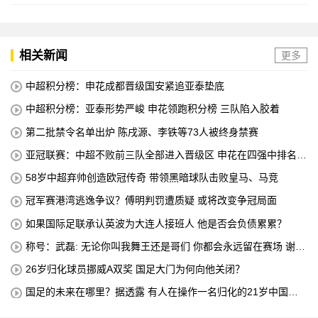
相关新闻
更多
中超积分榜：申花成都晋级国安紧追亚泰垫底
中超积分榜：亚泰形势严峻 申花领跑积分榜 三队陷入胶着
第二批禁令名单出炉 陈戌源、李铁等73人被终身禁赛
亚冠联赛：中超不败前三队全部进入晋级区 申花在四强中排名第
八
58岁中超弃帅创造欧冠传奇 带领黑暗球队击败皇马、马竞
冠军赛港湾逃逸争议？傅明判罚遭质疑 或将改变争冠局面
如果国际足联承认英波为大连人接班人 他是否会负债累累？
称号：武磊: 无论你叫我舞王还是哥们 你都会永远留在赛场 谢谢
所有不喜欢我的人
26岁归化球员挪威A双奖 国足大门为何向他关闭？
国足的未来在哪里？据透露 有人在操作一名归化的21岁中国中
场球员 他是荷甲豪门的主力球员 打进4球