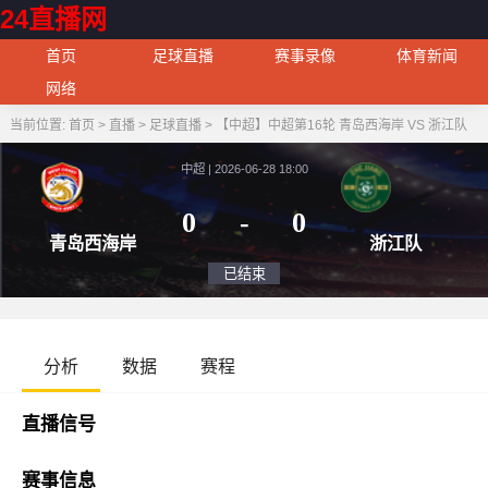
24直播网
首页
足球直播
赛事录像
体育新闻
网络
当前位置:
首页
>
直播
>
足球直播
>
【中超】中超第16轮 青岛西海岸 VS 浙江队
中超 | 2026-06-28 18:00
0
-
0
青岛西海岸
浙
已结束
分析
数据
赛程
直播信号
赛事信息