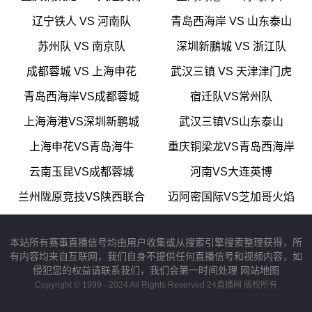
辽宁铁人 VS 河南队
青岛西海岸 VS 山东泰山
苏州队 VS 南京队
深圳新鵬城 VS 浙江队
成都蓉城 VS 上海申花
武汉三镇 VS 天津津门虎
青岛西海岸VS成都蓉城
宿迁队VS常州队
上海海港VS深圳新鹏城
武汉三镇VS山东泰山
上海申花VS青岛海牛
重庆铜梁龙VS青岛西海岸
云南玉昆VS成都蓉城
河南VS大连英博
兰州陇原竞技VS陕西联合
迈阿密国际VS芝加哥火焰
本站所有赛事直播信号均由用户收集或从搜索引擎搜索整理获得，所
有内容均来自互联网，我们自身不提供任何直播信号和视频内容，如
侵犯您的权益请联系我们，我们会第一时间处理
网站地图
Copyright © 1999 - 2024 All Rights Reserved 24直播网 版权所有