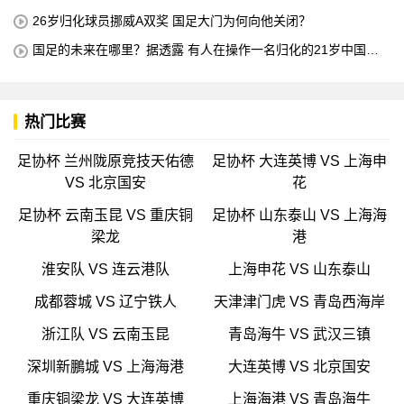
所有不喜欢我的人
26岁归化球员挪威A双奖 国足大门为何向他关闭？
国足的未来在哪里？据透露 有人在操作一名归化的21岁中国中
场球员 他是荷甲豪门的主力球员 打进4球
热门比赛
足协杯 兰州陇原竞技天佑德
足协杯 大连英博 VS 上海申
VS 北京国安
花
足协杯 云南玉昆 VS 重庆铜
足协杯 山东泰山 VS 上海海
梁龙
港
淮安队 VS 连云港队
上海申花 VS 山东泰山
成都蓉城 VS 辽宁铁人
天津津门虎 VS 青岛西海岸
浙江队 VS 云南玉昆
青岛海牛 VS 武汉三镇
深圳新鵬城 VS 上海海港
大连英博 VS 北京国安
重庆铜梁龙 VS 大连英博
上海海港 VS 青岛海牛