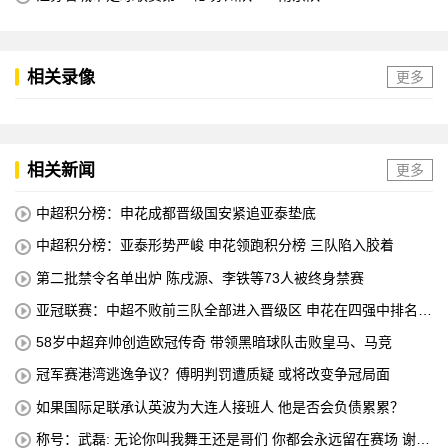
相关录像
更多
相关新闻
更多
中超积分榜：申花成都晋级国安紧追亚泰垫底
中超积分榜：亚泰形势严峻 申花领跑积分榜 三队陷入胶着
第二批禁令名单出炉 陈戌源、李铁等73人被终身禁赛
亚冠联赛：中超不败前三队全部进入晋级区 申花在四强中排名第
八
58岁中超弃帅创造欧冠传奇 带领黑暗球队击败皇马、马竞
冠军赛港湾逃逸争议？傅明判罚遭质疑 或将改变争冠局面
如果国际足联承认英波为大连人接班人 他是否会负债累累？
称号：武磊: 无论你叫我舞王还是哥们 你都会永远留在赛场 谢谢