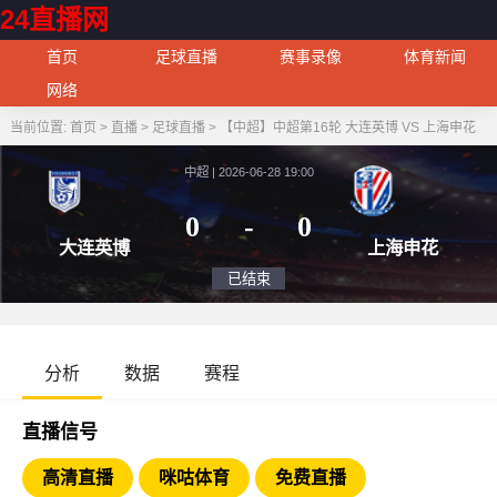
24直播网
首页
足球直播
赛事录像
体育新闻
网络
当前位置:
首页
>
直播
>
足球直播
>
【中超】中超第16轮 大连英博 VS 上海申花
中超 | 2026-06-28 19:00
0
-
0
大连英博
上海
已结束
分析
数据
赛程
直播信号
高清直播
咪咕体育
免费直播