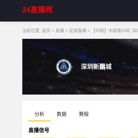
24直播网
当前位置:
首页
>
直播
>
足球直播
>
【中超】中超第18轮 深
深圳新鵬城
分析
数据
赛程
直播信号