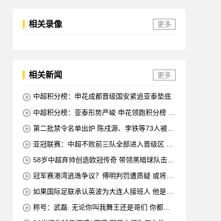
相关录像
更多
相关新闻
更多
中超积分榜：申花成都晋级国安紧追亚泰垫底
中超积分榜：亚泰形势严峻 申花领跑积分榜 三
队陷入胶着
第二批禁令名单出炉 陈戌源、李铁等73人被终
身禁赛
亚冠联赛：中超不败前三队全部进入晋级区 申
花在四强中排名第八
58岁中超弃帅创造欧冠传奇 带领黑暗球队击败
皇马、马竞
冠军赛港湾逃逸争议？傅明判罚遭质疑 或将改
变争冠局面
如果国际足联承认英波为大连人接班人 他是否
会负债累累？
称号：武磊: 无论你叫我舞王还是哥们 你都会
永远留在赛场 谢谢所有不喜欢我的人