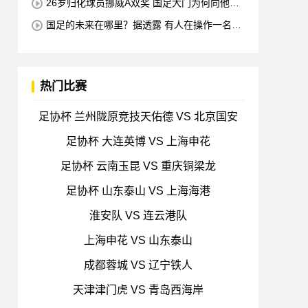
26岁归化球员挪威A双奖 国足大门为何向他关
闭？
国足的未来在哪里？据透露 有人在操作一名归
化的21岁中国中场球员 他是荷甲豪门的主力球员
打进4球
热门比赛
足协杯 兰州陇原竞技天佑德 VS 北京国安
足协杯 大连英博 VS 上海申花
足协杯 云南玉昆 VS 重庆铜梁龙
足协杯 山东泰山 VS 上海海港
淮安队 VS 连云港队
上海申花 VS 山东泰山
成都蓉城 VS 辽宁铁人
天津津门虎 VS 青岛西海岸