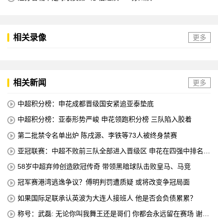
相关录像
更多
相关新闻
更多
中超积分榜：申花成都晋级国安紧追亚泰垫底
中超积分榜：亚泰形势严峻 申花领跑积分榜 三队陷入胶着
第二批禁令名单出炉 陈戌源、李铁等73人被终身禁赛
亚冠联赛：中超不败前三队全部进入晋级区 申花在四强中排名第
八
58岁中超弃帅创造欧冠传奇 带领黑暗球队击败皇马、马竞
冠军赛港湾逃逸争议？傅明判罚遭质疑 或将改变争冠局面
如果国际足联承认英波为大连人接班人 他是否会负债累累？
称号：武磊: 无论你叫我舞王还是哥们 你都会永远留在赛场 谢谢