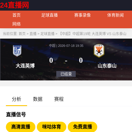
24直播网
首页
足球直播
赛事录像
体育新闻
网络
当前位置:
首页
>
直播
>
足球直播
>
【中超】中超第19轮 大连英博 VS 山东泰山
中超 | 2026-07-18 19:35
0
-
0
大连英博
山东
已结束
分析
数据
赛程
直播信号
高清直播
咪咕体育
免费直播