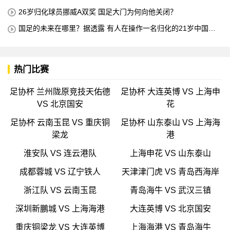
所有不喜欢我的人
26岁归化球员挪威A双奖 国足大门为何向他关闭？
国足的未来在哪里？据透露 有人在操作一名归化的21岁中国中
场球员 他是荷甲豪门的主力球员 打进4球
热门比赛
足协杯 兰州陇原竞技天佑德
足协杯 大连英博 VS 上海申
VS 北京国安
花
足协杯 云南玉昆 VS 重庆铜
足协杯 山东泰山 VS 上海海
梁龙
港
淮安队 VS 连云港队
上海申花 VS 山东泰山
成都蓉城 VS 辽宁铁人
天津津门虎 VS 青岛西海岸
浙江队 VS 云南玉昆
青岛海牛 VS 武汉三镇
深圳新鵬城 VS 上海海港
大连英博 VS 北京国安
重庆铜梁龙 VS 大连英博
上海海港 VS 青岛海牛