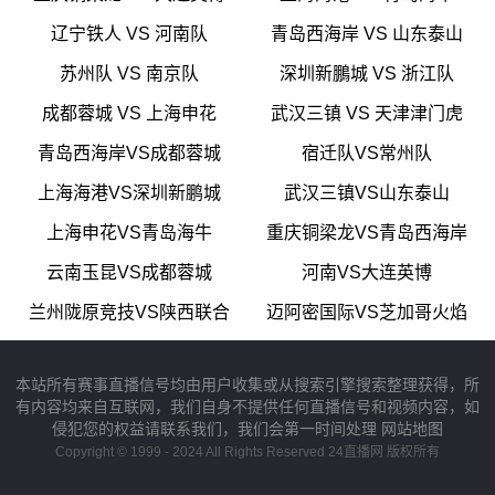
辽宁铁人 VS 河南队
青岛西海岸 VS 山东泰山
苏州队 VS 南京队
深圳新鵬城 VS 浙江队
成都蓉城 VS 上海申花
武汉三镇 VS 天津津门虎
青岛西海岸VS成都蓉城
宿迁队VS常州队
上海海港VS深圳新鹏城
武汉三镇VS山东泰山
上海申花VS青岛海牛
重庆铜梁龙VS青岛西海岸
云南玉昆VS成都蓉城
河南VS大连英博
兰州陇原竞技VS陕西联合
迈阿密国际VS芝加哥火焰
本站所有赛事直播信号均由用户收集或从搜索引擎搜索整理获得，所
有内容均来自互联网，我们自身不提供任何直播信号和视频内容，如
侵犯您的权益请联系我们，我们会第一时间处理
网站地图
Copyright © 1999 - 2024 All Rights Reserved 24直播网 版权所有