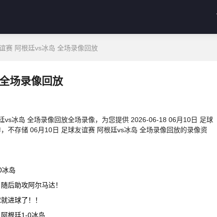
友谊赛 阿根廷vs冰岛 全场录像回放
岛 全场录像回放
s冰岛 全场录像回放全场录像，为您提供 2026-06-18 06月10日 足球
不存储 06月10日 足球友谊赛 阿根廷vs冰岛 全场录像回放的录像资
0冰岛
，随后助攻阿尔马达！
球就进球了！！
阿根廷1-0冰岛