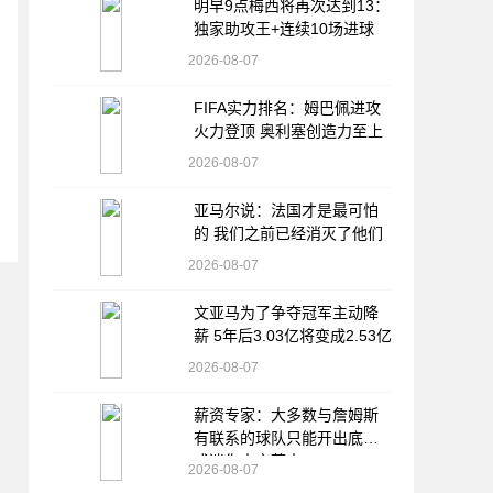
明早9点梅西将再次达到13：
独家助攻王+连续10场进球
2026-08-07
FIFA实力排名：姆巴佩进攻
火力登顶 奥利塞创造力至上
2026-08-07
亚马尔说：法国才是最可怕
的 我们之前已经消灭了他们
2026-08-07
文亚马为了争夺冠军主动降
薪 5年后3.03亿将变成2.53亿
2026-08-07
薪资专家：大多数与詹姆斯
有联系的球队只能开出底薪
或迷你中产薪水
2026-08-07