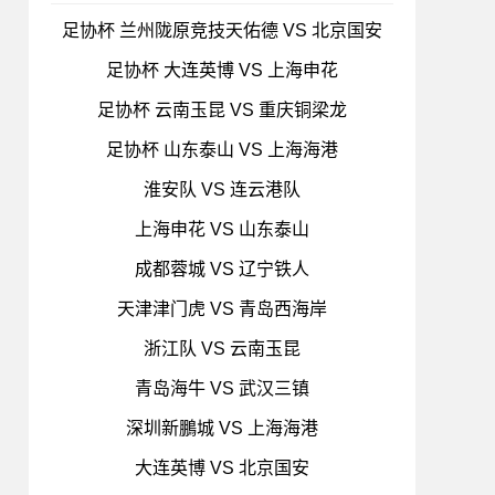
足协杯 兰州陇原竞技天佑德 VS 北京国安
足协杯 大连英博 VS 上海申花
足协杯 云南玉昆 VS 重庆铜梁龙
足协杯 山东泰山 VS 上海海港
淮安队 VS 连云港队
上海申花 VS 山东泰山
成都蓉城 VS 辽宁铁人
天津津门虎 VS 青岛西海岸
浙江队 VS 云南玉昆
青岛海牛 VS 武汉三镇
深圳新鵬城 VS 上海海港
大连英博 VS 北京国安