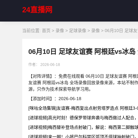
24直播网
当前位置:
首页
>
录像
>
足球录像
>
录像
> 06月10日 足球
06月10日 足球友谊赛 阿根廷vs冰
作者：
2026-06-18
【对阵详情】：免费在线观看 06月10日 足球友谊赛 阿根廷v
友谊赛 阿根廷vs冰岛 全场录像回放录像来源，本站不制作，
源，只作为技术探索导航学习用。
【添加时间】：2026-06-18
[咪咕全场集锦]友谊赛-梅西复出点射劳塔罗造点 阿根廷3-
[进球视频]高光时刻！德保罗带球奔袭与梅西做过人配合
[进球视频]梅西替补登场点射破门，解说：梅西第二脚触
[进球视频]来一脚！小将巴尔科禁区弧顶不停球抽射破门，