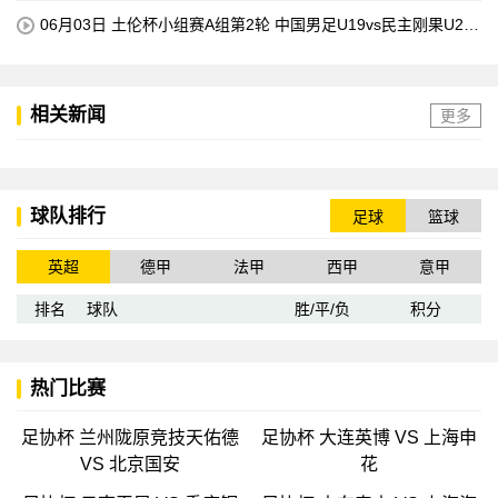
06月03日 土伦杯小组赛A组第2轮 中国男足U19vs民主刚果U23
全场录像回放
相关新闻
更多
球队排行
足球
篮球
英超
德甲
法甲
西甲
意甲
排名
球队
胜/平/负
积分
热门比赛
足协杯 兰州陇原竞技天佑德
足协杯 大连英博 VS 上海申
VS 北京国安
花