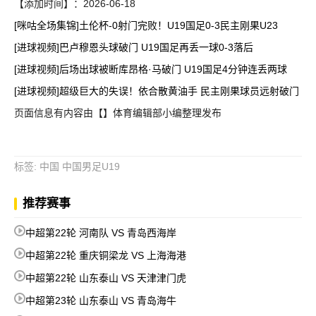
【添加时间】：2026-06-18
[咪咕全场集锦]土伦杯-0射门完败！U19国足0-3民主刚果U23
[进球视频]巴卢穆恩头球破门 U19国足再丢一球0-3落后
[进球视频]后场出球被断库昂格·马破门 U19国足4分钟连丢两球
[进球视频]超级巨大的失误！依合散黄油手 民主刚果球员远射破门
页面信息有内容由【】体育编辑部小编整理发布
标签
:
中国
中国男足U19
推荐赛事
中超第22轮 河南队 VS 青岛西海岸
中超第22轮 重庆铜梁龙 VS 上海海港
中超第22轮 山东泰山 VS 天津津门虎
中超第23轮 山东泰山 VS 青岛海牛