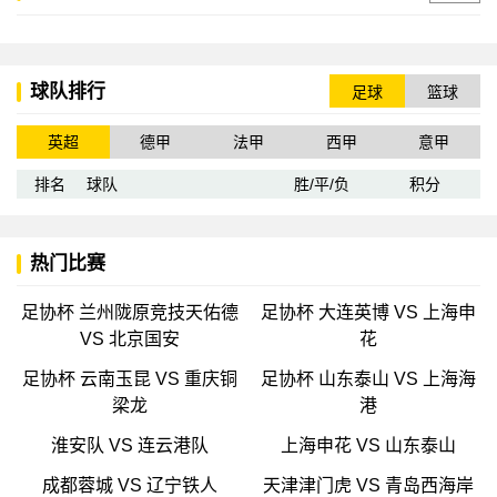
球队排行
足球
篮球
英超
德甲
法甲
西甲
意甲
排名
球队
胜/平/负
积分
热门比赛
足协杯 兰州陇原竞技天佑德
足协杯 大连英博 VS 上海申
VS 北京国安
花
足协杯 云南玉昆 VS 重庆铜
足协杯 山东泰山 VS 上海海
梁龙
港
淮安队 VS 连云港队
上海申花 VS 山东泰山
成都蓉城 VS 辽宁铁人
天津津门虎 VS 青岛西海岸