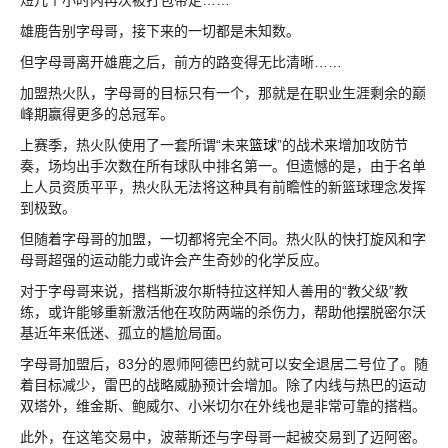
短几个小时内再次被打包带走……
雄鹿告别字母哥，接下来的一切都是未知数。
但字母哥离开雄鹿之后，前方的路变得无比清晰……
加盟热火队，字母哥的目标只有一个，那就是在职业生涯剩余的巅
峰期赢得更多的总冠军。
上赛季，热火队使用了一套所谓“未来
篮球
”的战术来增加攻防节
奏，场均出手次数在所有球队中排名第一。但遗憾的是，由于名单
上人员资质平平，热火队无法将这种具有前瞻性的新篮球理念发挥
到极致。
但随着字母哥的加盟，一切都将完全不同。热火队的快打旋风和字
母哥超强的运动能力或许会产生奇妙的化学反应。
对于字母哥来说，搭档斯波尔斯特拉这样知人善用的“教父级”教
练，或许能够重新激活他在攻防两端的杀伤力，帮助他摆脱密尔沃
基近年来低迷、孤立的尴尬局面。
字母哥加盟后，83分的恩师阿德巴约就可以安全退居二号位了。随
着目标减少，雷巴的战略威胁预计会增加。除了内线与热巴的运动
双塔外，维金斯、鲍威尔、小米切尔在外线也是非常可靠的搭档。
此外，在这笔交易中，波蒂斯还与字母哥一起被交易到了迈阿密。