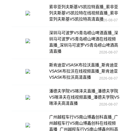
索非亚列夫斯基VS凯拉特直播_索非亚
列夫斯基VS凯拉特在线视频直播_索非
亚列夫斯基VS凯拉特高清直播
2026-08-07
深圳马可波罗VS青岛崂山啤酒直播_深
圳马可波罗VS青岛崂山啤酒在线视频
直播_深圳马可波罗VS青岛崂山啤酒高
清直播
2026-08-07
斯肯迪亚VSASK布拉沃直播_斯肯迪亚
VSASK布拉沃在线视频直播_斯肯迪亚
VSASK布拉沃高清直播
2026-08-07
潘德夫学院VS喀泽夫直播_潘德夫学院
VS喀泽夫在线视频直播_潘德夫学院VS
喀泽夫高清直播
2026-08-07
广州越程车行VS南山博鑫创科直播_广
州越程车行VS南山博鑫创科在线视频
直播_广州越程车行VS南山博鑫创科高