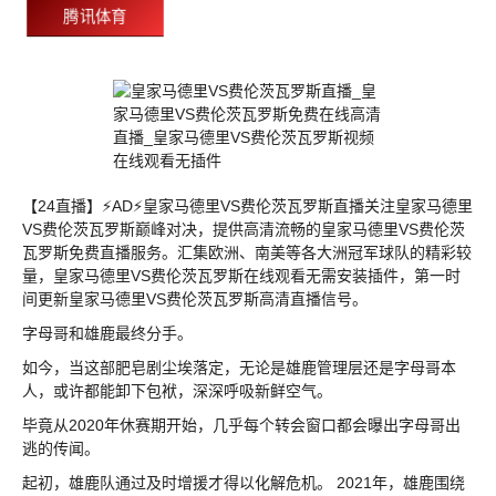
腾讯体育
【24直播】⚡AD⚡️皇家马德里VS费伦茨瓦罗斯直播关注皇家马德里
VS费伦茨瓦罗斯巅峰对决，提供高清流畅的皇家马德里VS费伦茨
瓦罗斯免费直播服务。汇集欧洲、南美等各大洲冠军球队的精彩较
量，皇家马德里VS费伦茨瓦罗斯在线观看无需安装插件，第一时
间更新皇家马德里VS费伦茨瓦罗斯高清直播信号。
字母哥和雄鹿最终分手。
如今，当这部肥皂剧尘埃落定，无论是雄鹿管理层还是字母哥本
人，或许都能卸下包袱，深深呼吸新鲜空气。
毕竟从2020年休赛期开始，几乎每个转会窗口都会曝出字母哥出
逃的传闻。
起初，雄鹿队通过及时增援才得以化解危机。 2021年，雄鹿围绕