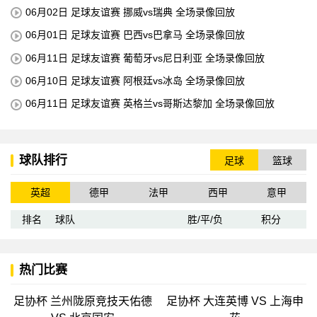
全场录像回放
06月02日 足球友谊赛 挪威vs瑞典 全场录像回放
06月01日 足球友谊赛 巴西vs巴拿马 全场录像回放
06月11日 足球友谊赛 葡萄牙vs尼日利亚 全场录像回放
06月10日 足球友谊赛 阿根廷vs冰岛 全场录像回放
06月11日 足球友谊赛 英格兰vs哥斯达黎加 全场录像回放
球队排行
足球
篮球
英超
德甲
法甲
西甲
意甲
排名
球队
胜/平/负
积分
热门比赛
足协杯 兰州陇原竞技天佑德
足协杯 大连英博 VS 上海申