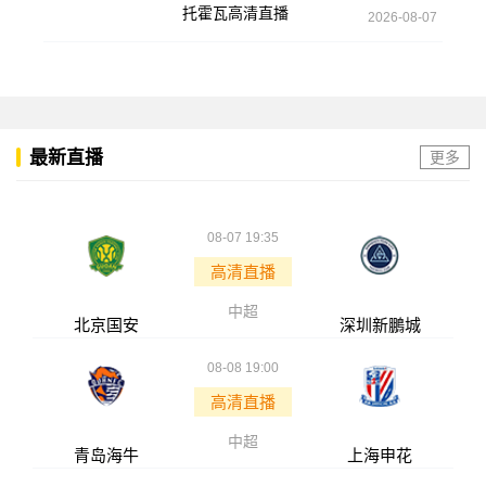
托霍瓦高清直播
2026-08-07
最新直播
更多
08-07 19:35
高清直播
中超
北京国安
深圳新鵬城
08-08 19:00
高清直播
中超
青岛海牛
上海申花