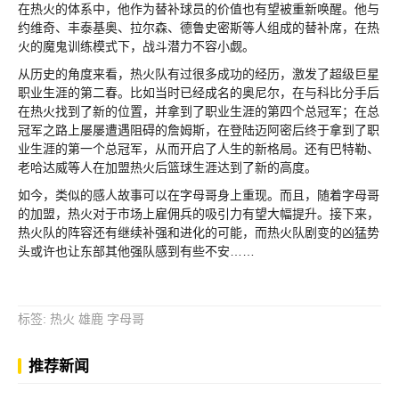
在热火的体系中，他作为替补球员的价值也有望被重新唤醒。他与
约维奇、丰泰基奥、拉尔森、德鲁史密斯等人组成的替补席，在热
火的魔鬼训练模式下，战斗潜力不容小觑。
从历史的角度来看，热火队有过很多成功的经历，激发了超级巨星
职业生涯的第二春。比如当时已经成名的奥尼尔，在与科比分手后
在热火找到了新的位置，并拿到了职业生涯的第四个总冠军；在总
冠军之路上屡屡遭遇阻碍的詹姆斯，在登陆迈阿密后终于拿到了职
业生涯的第一个总冠军，从而开启了人生的新格局。还有巴特勒、
老哈达威等人在加盟热火后篮球生涯达到了新的高度。
如今，类似的感人故事可以在字母哥身上重现。而且，随着字母哥
的加盟，热火对于市场上雇佣兵的吸引力有望大幅提升。接下来，
热火队的阵容还有继续补强和进化的可能，而热火队剧变的凶猛势
头或许也让东部其他强队感到有些不安……
标签
:
热火
雄鹿
字母哥
推荐新闻