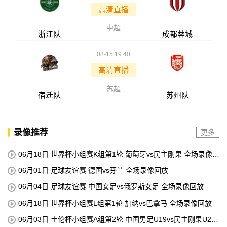
高清直播
中超
浙江队
成都蓉城
08-15 19:40
高清直播
苏超
宿迁队
苏州队
录像推荐
更多
06月18日 世界杯小组赛K组第1轮 葡萄牙vs民主刚果 全场录像回
放
06月01日 足球友谊赛 德国vs芬兰 全场录像回放
06月04日 足球友谊赛 中国女足vs俄罗斯女足 全场录像回放
06月18日 世界杯小组赛L组第1轮 加纳vs巴拿马 全场录像回放
06月03日 土伦杯小组赛A组第2轮 中国男足U19vs民主刚果U23