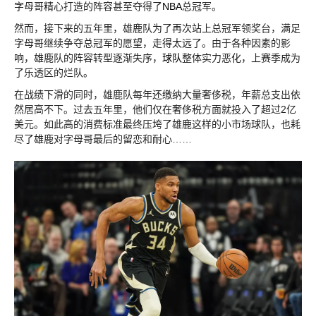
字母哥精心打造的阵容甚至夺得了
NBA
总冠军。
然而，接下来的五年里，雄鹿队为了再次站上总冠军领奖台，满足
字母哥继续争夺总冠军的愿望，走得太远了。由于各种因素的影
响，雄鹿队的阵容转型逐渐失序，
球队
整体实力恶化，上赛季成为
了乐透区的烂队。
在战绩下滑的同时，雄鹿队每年还缴纳大量奢侈税，年薪总支出依
然居高不下。过去五年里，他们仅在奢侈税方面就投入了超过2亿
美元。如此高的消费标准最终压垮了雄鹿这样的小市场球队，也耗
尽了雄鹿对字母哥最后的留恋和耐心……