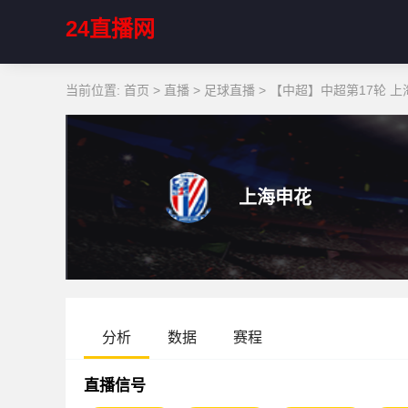
24直播网
当前位置:
首页
>
直播
>
足球直播
>
【中超】中超第17轮 上海
上海申花
分析
数据
赛程
直播信号