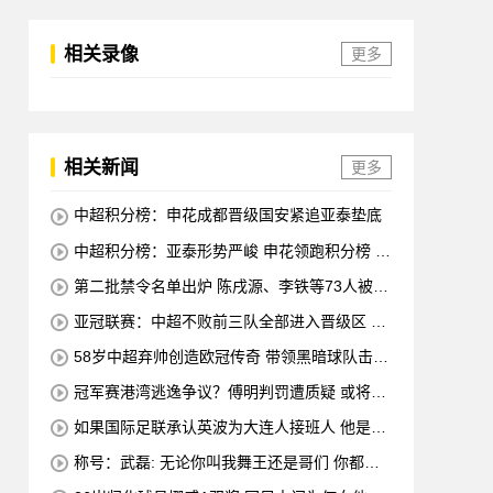
相关录像
更多
相关新闻
更多
中超积分榜：申花成都晋级国安紧追亚泰垫底
中超积分榜：亚泰形势严峻 申花领跑积分榜 三
队陷入胶着
第二批禁令名单出炉 陈戌源、李铁等73人被终
身禁赛
亚冠联赛：中超不败前三队全部进入晋级区 申
花在四强中排名第八
58岁中超弃帅创造欧冠传奇 带领黑暗球队击败
皇马、马竞
冠军赛港湾逃逸争议？傅明判罚遭质疑 或将改
变争冠局面
如果国际足联承认英波为大连人接班人 他是否
会负债累累？
称号：武磊: 无论你叫我舞王还是哥们 你都会
永远留在赛场 谢谢所有不喜欢我的人