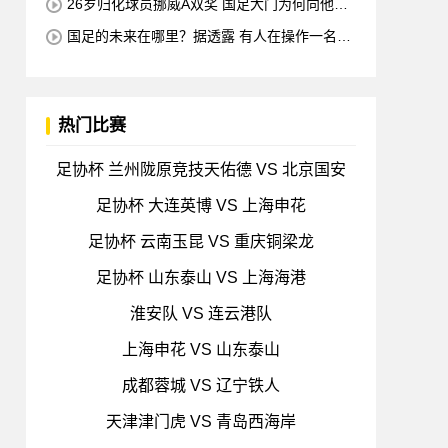
26岁归化球员挪威A双奖 国足大门为何向他关
闭？
国足的未来在哪里？据透露 有人在操作一名归
化的21岁中国中场球员 他是荷甲豪门的主力球员
打进4球
热门比赛
足协杯 兰州陇原竞技天佑德 VS 北京国安
足协杯 大连英博 VS 上海申花
足协杯 云南玉昆 VS 重庆铜梁龙
足协杯 山东泰山 VS 上海海港
淮安队 VS 连云港队
上海申花 VS 山东泰山
成都蓉城 VS 辽宁铁人
天津津门虎 VS 青岛西海岸