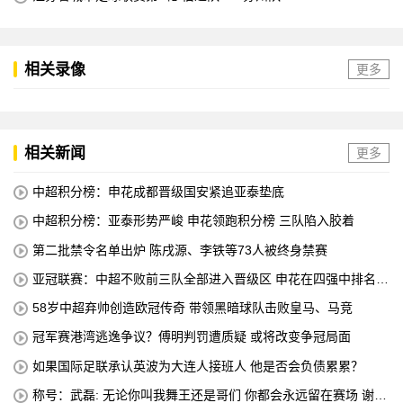
相关录像
更多
相关新闻
更多
中超积分榜：申花成都晋级国安紧追亚泰垫底
中超积分榜：亚泰形势严峻 申花领跑积分榜 三队陷入胶着
第二批禁令名单出炉 陈戌源、李铁等73人被终身禁赛
亚冠联赛：中超不败前三队全部进入晋级区 申花在四强中排名第
八
58岁中超弃帅创造欧冠传奇 带领黑暗球队击败皇马、马竞
冠军赛港湾逃逸争议？傅明判罚遭质疑 或将改变争冠局面
如果国际足联承认英波为大连人接班人 他是否会负债累累？
称号：武磊: 无论你叫我舞王还是哥们 你都会永远留在赛场 谢谢