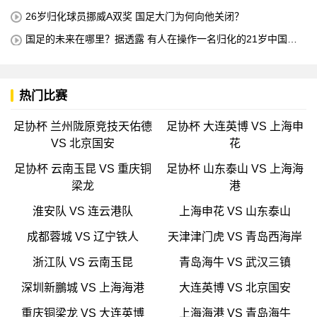
所有不喜欢我的人
26岁归化球员挪威A双奖 国足大门为何向他关闭？
国足的未来在哪里？据透露 有人在操作一名归化的21岁中国中
场球员 他是荷甲豪门的主力球员 打进4球
热门比赛
足协杯 兰州陇原竞技天佑德
足协杯 大连英博 VS 上海申
VS 北京国安
花
足协杯 云南玉昆 VS 重庆铜
足协杯 山东泰山 VS 上海海
梁龙
港
淮安队 VS 连云港队
上海申花 VS 山东泰山
成都蓉城 VS 辽宁铁人
天津津门虎 VS 青岛西海岸
浙江队 VS 云南玉昆
青岛海牛 VS 武汉三镇
深圳新鵬城 VS 上海海港
大连英博 VS 北京国安
重庆铜梁龙 VS 大连英博
上海海港 VS 青岛海牛