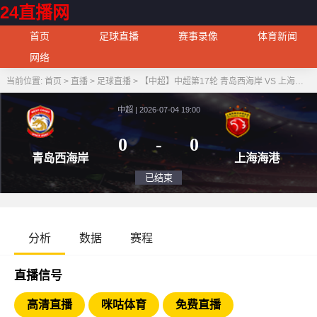
24直播网
首页
足球直播
赛事录像
体育新闻
网络
当前位置:
首页
>
直播
>
足球直播
>
【中超】中超第17轮 青岛西海岸 VS 上海海港
中超 | 2026-07-04 19:00
0
-
0
青岛西海岸
上海
已结束
分析
数据
赛程
直播信号
高清直播
咪咕体育
免费直播