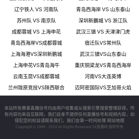
辽宁铁人 VS 河南队
青岛西海岸 VS 山东泰山
苏州队 VS 南京队
深圳新鵬城 VS 浙江队
成都蓉城 VS 上海申花
武汉三镇 VS 天津津门虎
青岛西海岸VS成都蓉城
宿迁队VS常州队
上海海港VS深圳新鹏城
武汉三镇VS山东泰山
上海申花VS青岛海牛
重庆铜梁龙VS青岛西海岸
云南玉昆VS成都蓉城
河南VS大连英博
兰州陇原竞技VS陕西联合
迈阿密国际VS芝加哥火焰
本站所有赛事直播信号均由用户收集或从搜索引擎搜索整理获得，所
有内容均来自互联网，我们自身不提供任何直播信号和视频内容，如
侵犯您的权益请联系我们，我们会第一时间处理
网站地图
Copyright © 1999 - 2024 All Rights Reserved 24直播网 版权所有