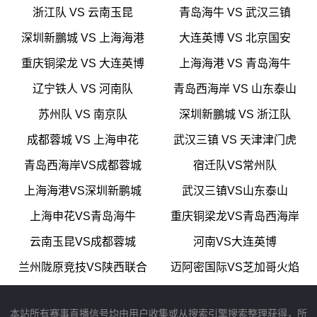
浙江队 VS 云南玉昆
青岛海牛 VS 武汉三镇
深圳新鵬城 VS 上海海港
大连英博 VS 北京国安
重庆铜梁龙 VS 大连英博
上海海港 VS 青岛海牛
辽宁铁人 VS 河南队
青岛西海岸 VS 山东泰山
苏州队 VS 南京队
深圳新鵬城 VS 浙江队
成都蓉城 VS 上海申花
武汉三镇 VS 天津津门虎
青岛西海岸VS成都蓉城
宿迁队VS常州队
上海海港VS深圳新鹏城
武汉三镇VS山东泰山
上海申花VS青岛海牛
重庆铜梁龙VS青岛西海岸
云南玉昆VS成都蓉城
河南VS大连英博
兰州陇原竞技VS陕西联合
迈阿密国际VS芝加哥火焰
本站所有赛事直播信号均由用户收集或从搜索引擎搜索整理获得，所