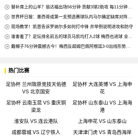
机床操作员的职业培训
替补席上的山羊？翁达福出场56分钟 贡献3球2助攻 每11分钟参
与1球
世界杯日报：墨西哥成第一支预选赛球队内马尔确定缺席对阵海
地的比赛
现场教学！凯恩告诉罗纳尔多如何打中锋 并举例说明进攻和防守
谁害羞了？足坛排名前五的球员马凯均打入2球 梅西也进球 全场
比赛只有一名球员出战
戴帽子76分钟震撼古今！梅西反超姆巴佩阿根廷3-0出线形势看
好
热门比赛
足协杯 兰州陇原竞技天佑德
足协杯 大连英博 VS 上海申
VS 北京国安
花
足协杯 云南玉昆 VS 重庆铜
足协杯 山东泰山 VS 上海海
梁龙
港
淮安队 VS 连云港队
上海申花 VS 山东泰山
成都蓉城 VS 辽宁铁人
天津津门虎 VS 青岛西海岸