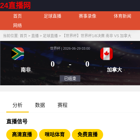
24直播网
首页
足球直播
赛事录像
体育新闻
网络
当前位置:
首页
>
直播
>
足球直播
>
【世界杯】世界杯1/8决赛 南非 VS 加拿大
世界杯 | 2026-06-29 03:00
0
-
0
南非
加
已结束
分析
数据
赛程
直播信号
高清直播
咪咕体育
免费直播