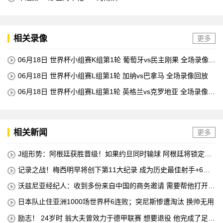
相关录像
更多
06月18日 世界杯小组赛K组第1轮 葡萄牙vs民主刚果 全场录像回
放
06月18日 世界杯小组赛L组第1轮 加纳vs巴拿马 全场录像回放
06月18日 世界杯小组赛L组第1轮 英格兰vs克罗地亚 全场录像回
放
相关新闻
更多
J组形势：阿根廷获胜晋级！如果约旦同时输球 阿根廷将锁定榜
首
记录之战！梅西明早将创下第11大纪录 成为历史最佳射手+6次
助攻+助攻王！
沃兹尼亚经纪人：收到多份来自中国的商务邀请 需要帮他打开中
国社交媒体
日本队止住亚洲1000场世界杯6连败；突尼斯惨遭淘汰 换帅无用
励志！ 24岁时 翁大夫曾效力于德甲联赛 想要退役 他完成了足球