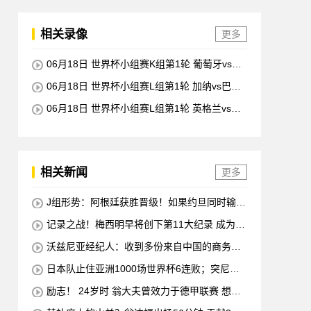
相关录像
更多
06月18日 世界杯小组赛K组第1轮 葡萄牙vs民
主刚果 全场录像回放
06月18日 世界杯小组赛L组第1轮 加纳vs巴拿
马 全场录像回放
06月18日 世界杯小组赛L组第1轮 英格兰vs克
罗地亚 全场录像回放
相关新闻
更多
J组形势：阿根廷获胜晋级！如果约旦同时输球
阿根廷将锁定榜首
记录之战！梅西明早将创下第11大纪录 成为历
史最佳射手+6次助攻+助攻王！
沃兹尼亚经纪人：收到多份来自中国的商务邀
请 需要帮他打开中国社交媒体
日本队止住亚洲1000场世界杯6连败；突尼斯
惨遭淘汰 换帅无用
励志！ 24岁时 翁大夫曾效力于德甲联赛 想要
退役 他完成了足球机床操作员的职业培训