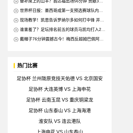
替补席上的山羊？翁达福出场56分钟 贡献3球2
助攻 每11分钟参与1球
世界杯日报：墨西哥成第一支预选赛球队内马
尔确定缺席对阵海地的比赛
现场教学！凯恩告诉罗纳尔多如何打中锋 并举
例说明进攻和防守
谁害羞了？足坛排名前五的球员马凯均打入2球
梅西也进球 全场比赛只有一名球员出战
戴帽子76分钟震撼古今！梅西反超姆巴佩阿根
廷3-0出线形势看好
热门比赛
足协杯 兰州陇原竞技天佑德 VS 北京国安
足协杯 大连英博 VS 上海申花
足协杯 云南玉昆 VS 重庆铜梁龙
足协杯 山东泰山 VS 上海海港
淮安队 VS 连云港队
上海申花 VS 山东泰山