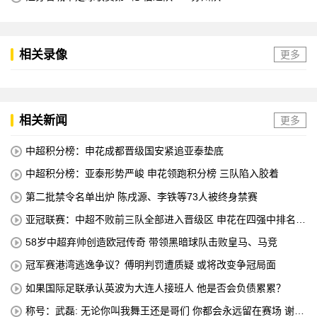
相关录像
更多
相关新闻
更多
中超积分榜：申花成都晋级国安紧追亚泰垫底
中超积分榜：亚泰形势严峻 申花领跑积分榜 三队陷入胶着
第二批禁令名单出炉 陈戌源、李铁等73人被终身禁赛
亚冠联赛：中超不败前三队全部进入晋级区 申花在四强中排名第
八
58岁中超弃帅创造欧冠传奇 带领黑暗球队击败皇马、马竞
冠军赛港湾逃逸争议？傅明判罚遭质疑 或将改变争冠局面
如果国际足联承认英波为大连人接班人 他是否会负债累累？
称号：武磊: 无论你叫我舞王还是哥们 你都会永远留在赛场 谢谢