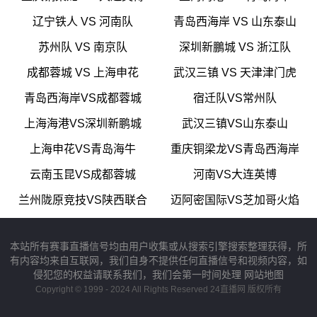
辽宁铁人 VS 河南队
青岛西海岸 VS 山东泰山
苏州队 VS 南京队
深圳新鵬城 VS 浙江队
成都蓉城 VS 上海申花
武汉三镇 VS 天津津门虎
青岛西海岸VS成都蓉城
宿迁队VS常州队
上海海港VS深圳新鹏城
武汉三镇VS山东泰山
上海申花VS青岛海牛
重庆铜梁龙VS青岛西海岸
云南玉昆VS成都蓉城
河南VS大连英博
兰州陇原竞技VS陕西联合
迈阿密国际VS芝加哥火焰
本站所有赛事直播信号均由用户收集或从搜索引擎搜索整理获得，所
有内容均来自互联网，我们自身不提供任何直播信号和视频内容，如
侵犯您的权益请联系我们，我们会第一时间处理
网站地图
Copyright © 1999 - 2024 All Rights Reserved 24直播网 版权所有