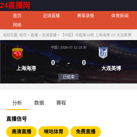
24直播网
首页
足球直播
赛事录像
体育新闻
网络
当前位置:
首页
>
直播
>
足球直播
>
【中超】中超第18轮 上海海港 VS 大连英博
中超 | 2026-07-12 19:35
0
-
0
上海海港
大连
已结束
分析
数据
赛程
直播信号
高清直播
咪咕体育
免费直播