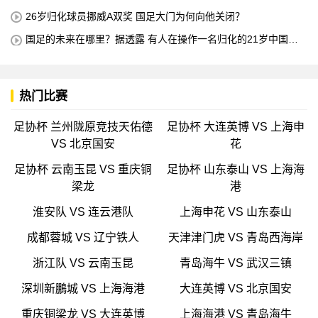
所有不喜欢我的人
26岁归化球员挪威A双奖 国足大门为何向他关闭？
国足的未来在哪里？据透露 有人在操作一名归化的21岁中国中
场球员 他是荷甲豪门的主力球员 打进4球
热门比赛
足协杯 兰州陇原竞技天佑德
足协杯 大连英博 VS 上海申
VS 北京国安
花
足协杯 云南玉昆 VS 重庆铜
足协杯 山东泰山 VS 上海海
梁龙
港
淮安队 VS 连云港队
上海申花 VS 山东泰山
成都蓉城 VS 辽宁铁人
天津津门虎 VS 青岛西海岸
浙江队 VS 云南玉昆
青岛海牛 VS 武汉三镇
深圳新鵬城 VS 上海海港
大连英博 VS 北京国安
重庆铜梁龙 VS 大连英博
上海海港 VS 青岛海牛