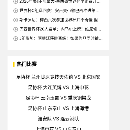
2026年美国-加拿大-墨西哥世界杯小组赛开幕
及焦点赛程公布
世界杯C组巡回赛：安吉奥带领巴西冲进第六
星 海地欲拿队史首分
斯卡罗尼：梅西六次参加世界杯并不奇怪 但他
的国家队只赢得了4个冠军
巴西世界杯26人名单：内马尔上榜！维尼修斯·
拉菲领先 佩德罗错失
J组形势：阿根廷获胜晋级！如果约旦同时输球
阿根廷将锁定榜首
热门比赛
足协杯 兰州陇原竞技天佑德 VS 北京国安
足协杯 大连英博 VS 上海申花
足协杯 云南玉昆 VS 重庆铜梁龙
足协杯 山东泰山 VS 上海海港
淮安队 VS 连云港队
上海申花 VS 山东泰山