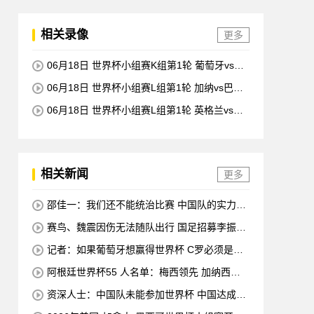
相关录像
更多
06月18日 世界杯小组赛K组第1轮 葡萄牙vs民
主刚果 全场录像回放
06月18日 世界杯小组赛L组第1轮 加纳vs巴拿
马 全场录像回放
06月18日 世界杯小组赛L组第1轮 英格兰vs克
罗地亚 全场录像回放
相关新闻
更多
邵佳一：我们还不能统治比赛 中国队的实力是
整体
赛鸟、魏震因伤无法随队出行 国足招募李振
泉、李阳作为替补
记者：如果葡萄牙想赢得世界杯 C罗必须是替
补 他在场上拖累了球队
阿根廷世界杯55 人名单：梅西领先 加纳西奥
错失迪巴拉
资深人士：中国队未能参加世界杯 中国达成协
议压力较小