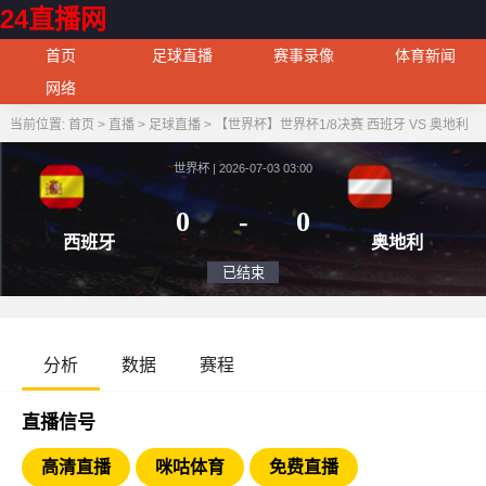
24直播网
首页
足球直播
赛事录像
体育新闻
网络
当前位置:
首页
>
直播
>
足球直播
>
【世界杯】世界杯1/8决赛 西班牙 VS 奥地利
世界杯 | 2026-07-03 03:00
0
-
0
西班牙
奥
已结束
分析
数据
赛程
直播信号
高清直播
咪咕体育
免费直播