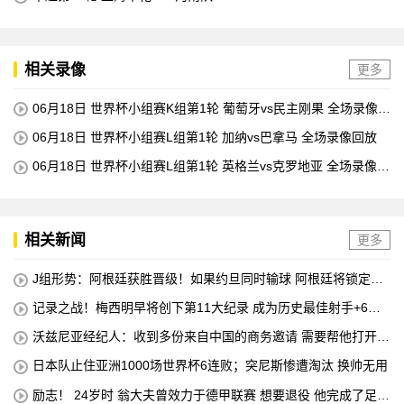
相关录像
更多
06月18日 世界杯小组赛K组第1轮 葡萄牙vs民主刚果 全场录像回
放
06月18日 世界杯小组赛L组第1轮 加纳vs巴拿马 全场录像回放
06月18日 世界杯小组赛L组第1轮 英格兰vs克罗地亚 全场录像回
放
相关新闻
更多
J组形势：阿根廷获胜晋级！如果约旦同时输球 阿根廷将锁定榜
首
记录之战！梅西明早将创下第11大纪录 成为历史最佳射手+6次
助攻+助攻王！
沃兹尼亚经纪人：收到多份来自中国的商务邀请 需要帮他打开中
国社交媒体
日本队止住亚洲1000场世界杯6连败；突尼斯惨遭淘汰 换帅无用
励志！ 24岁时 翁大夫曾效力于德甲联赛 想要退役 他完成了足球