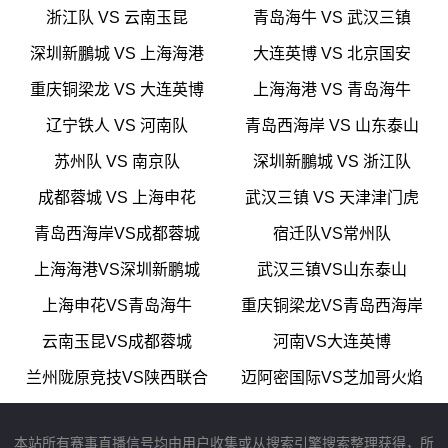
浙江队 VS 云南玉昆
青岛海牛 VS 武汉三镇
深圳新鵬城 VS 上海海港
大连英博 VS 北京国安
重庆铜梁龙 VS 大连英博
上海海港 VS 青岛海牛
辽宁铁人 VS 河南队
青岛西海岸 VS 山东泰山
苏州队 VS 南京队
深圳新鵬城 VS 浙江队
成都蓉城 VS 上海申花
武汉三镇 VS 天津津门虎
青岛西海岸VS成都蓉城
宿迁队VS常州队
上海海港VS深圳新鹏城
武汉三镇VS山东泰山
上海申花VS青岛海牛
重庆铜梁龙VS青岛西海岸
云南玉昆VS成都蓉城
河南VS大连英博
兰州陇原竞技VS陕西联合
迈阿密国际VS芝加哥火焰
本站所有赛事直播信号均由用户收集或从搜索引擎搜索整理获得，所