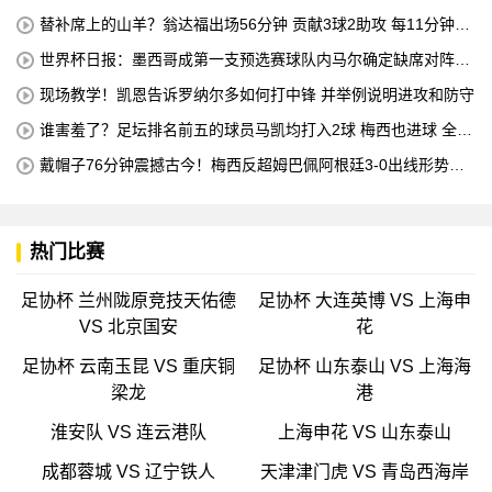
机床操作员的职业培训
替补席上的山羊？翁达福出场56分钟 贡献3球2助攻 每11分钟参
与1球
世界杯日报：墨西哥成第一支预选赛球队内马尔确定缺席对阵海
地的比赛
现场教学！凯恩告诉罗纳尔多如何打中锋 并举例说明进攻和防守
谁害羞了？足坛排名前五的球员马凯均打入2球 梅西也进球 全场
比赛只有一名球员出战
戴帽子76分钟震撼古今！梅西反超姆巴佩阿根廷3-0出线形势看
好
热门比赛
足协杯 兰州陇原竞技天佑德
足协杯 大连英博 VS 上海申
VS 北京国安
花
足协杯 云南玉昆 VS 重庆铜
足协杯 山东泰山 VS 上海海
梁龙
港
淮安队 VS 连云港队
上海申花 VS 山东泰山
成都蓉城 VS 辽宁铁人
天津津门虎 VS 青岛西海岸