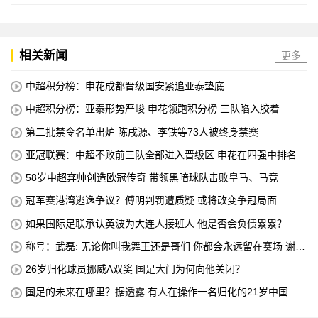
相关新闻
更多
中超积分榜：申花成都晋级国安紧追亚泰垫底
中超积分榜：亚泰形势严峻 申花领跑积分榜 三队陷入胶着
第二批禁令名单出炉 陈戌源、李铁等73人被终身禁赛
亚冠联赛：中超不败前三队全部进入晋级区 申花在四强中排名第
八
58岁中超弃帅创造欧冠传奇 带领黑暗球队击败皇马、马竞
冠军赛港湾逃逸争议？傅明判罚遭质疑 或将改变争冠局面
如果国际足联承认英波为大连人接班人 他是否会负债累累？
称号：武磊: 无论你叫我舞王还是哥们 你都会永远留在赛场 谢谢
所有不喜欢我的人
26岁归化球员挪威A双奖 国足大门为何向他关闭？
国足的未来在哪里？据透露 有人在操作一名归化的21岁中国中
场球员 他是荷甲豪门的主力球员 打进4球