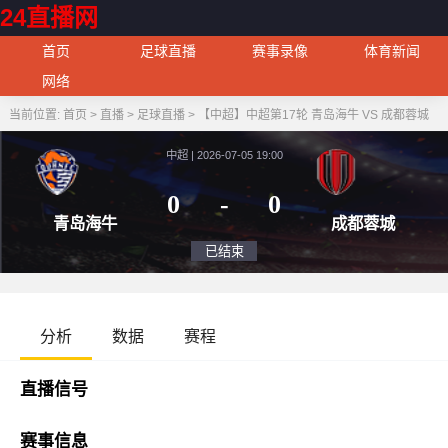
24直播网
首页
足球直播
赛事录像
体育新闻
网络
当前位置:
首页
>
直播
>
足球直播
>
【中超】中超第17轮 青岛海牛 VS 成都蓉城
中超 | 2026-07-05 19:00
0
-
0
青岛海牛
成都
已结束
分析
数据
赛程
直播信号
赛事信息