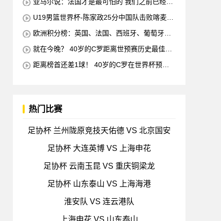
亚马尔说：法国才是最可怕的 我们之前已经消
灭了他们
U19男篮世界杯-陈家政25分中国队击败喀麦隆
排名第13
欧洲积分榜：英国、法国、西班牙、葡萄牙状
态均佳 意大利德国末轮生死战
就在今晚？ 40岁的C罗距离世预赛历史最佳射
手仅差1球 他将在对阵匈牙利的比赛中创下这一纪
距离榜首还差1球！ 40岁的C罗在世界杯预赛
录
中打入38球 超越梅西 单独占据第二位 下一轮 他
将成为历史最佳射手
热门比赛
足协杯 兰州陇原竞技天佑德 VS 北京国安
足协杯 大连英博 VS 上海申花
足协杯 云南玉昆 VS 重庆铜梁龙
足协杯 山东泰山 VS 上海海港
淮安队 VS 连云港队
上海申花 VS 山东泰山