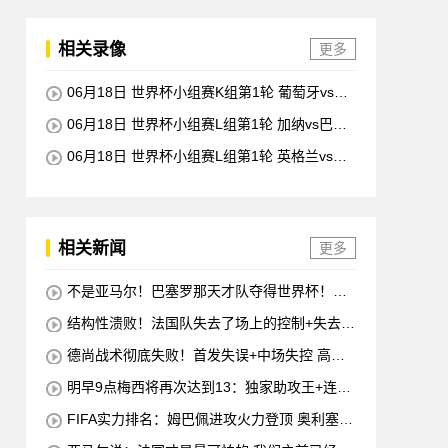
相关录像
更多
06月18日 世界杯小组赛K组第1轮 葡萄牙vs民
主刚果 全场录像回放
06月18日 世界杯小组赛L组第1轮 加纳vs巴拿
马 全场录像回放
06月18日 世界杯小组赛L组第1轮 英格兰vs克
罗地亚 全场录像回放
相关新闻
更多
不是亚马尔！巴塞罗那天才队夺得世界杯！半
决赛称霸场上
结构性溃败！法国队失去了场上的控制+失去了
开局+失去了前锋线=无论如何他们都会输
德尚战术彻底失败！首发失误+中场失控 高前
锋坐替补席
明早9点梅西将再次达到13：独家助攻王+连续
10场进球
FIFA实力排名：姆巴佩进攻火力登顶 奥利塞创
造力至上