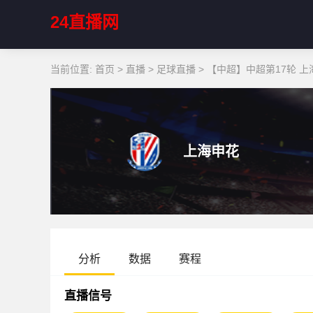
24直播网
当前位置:
首页
>
直播
>
足球直播
>
【中超】中超第17轮 上海
上海申花
分析
数据
赛程
直播信号