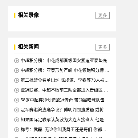
相关录像
更多
相关新闻
更多
中超积分榜：申花成都晋级国安紧追亚泰垫底
中超积分榜：亚泰形势严峻 申花领跑积分榜 三
队陷入胶着
第二批禁令名单出炉 陈戌源、李铁等73人被终
身禁赛
亚冠联赛：中超不败前三队全部进入晋级区 申
花在四强中排名第八
58岁中超弃帅创造欧冠传奇 带领黑暗球队击败
皇马、马竞
冠军赛港湾逃逸争议？傅明判罚遭质疑 或将改
变争冠局面
如果国际足联承认英波为大连人接班人 他是否
会负债累累？
称号：武磊: 无论你叫我舞王还是哥们 你都会
永远留在赛场 谢谢所有不喜欢我的人