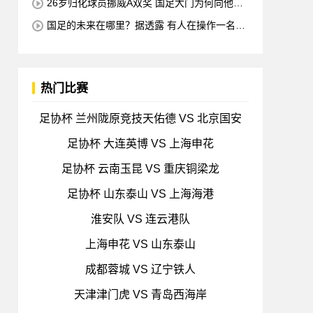
26岁归化球员挪威A双奖 国足大门为何向他关
闭？
国足的未来在哪里？据透露 有人在操作一名归
化的21岁中国中场球员 他是荷甲豪门的主力球员
打进4球
热门比赛
足协杯 兰州陇原竞技天佑德 VS 北京国安
足协杯 大连英博 VS 上海申花
足协杯 云南玉昆 VS 重庆铜梁龙
足协杯 山东泰山 VS 上海海港
淮安队 VS 连云港队
上海申花 VS 山东泰山
成都蓉城 VS 辽宁铁人
天津津门虎 VS 青岛西海岸