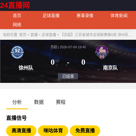
24直播网
首页
足球直播
赛事录像
体育新闻
网络
当前位置:
首页
>
直播
>
足球直播
>
【苏超】江苏省城市足球联赛第6轮 徐州队 VS 南京队
苏超 | 2026-07-04 19:40
0
-
0
徐州队
南
已结束
分析
数据
赛程
直播信号
高清直播
咪咕体育
免费直播