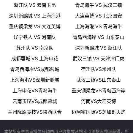
浙江队 VS 云南玉昆
青岛海牛 VS 武汉三镇
深圳新鵬城 VS 上海海港
大连英博 VS 北京国安
重庆铜梁龙 VS 大连英博
上海海港 VS 青岛海牛
辽宁铁人 VS 河南队
青岛西海岸 VS 山东泰山
苏州队 VS 南京队
深圳新鵬城 VS 浙江队
成都蓉城 VS 上海申花
武汉三镇 VS 天津津门虎
青岛西海岸VS成都蓉城
宿迁队VS常州队
上海海港VS深圳新鹏城
武汉三镇VS山东泰山
上海申花VS青岛海牛
重庆铜梁龙VS青岛西海岸
云南玉昆VS成都蓉城
河南VS大连英博
兰州陇原竞技VS陕西联合
迈阿密国际VS芝加哥火焰
本站所有赛事直播信号均由用户收集或从搜索引擎搜索整理获得，所