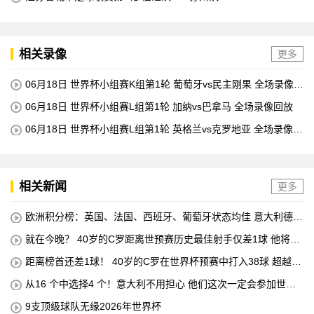
相关录像
更多
06月18日 世界杯小组赛K组第1轮 葡萄牙vs民主刚果 全场录像回
放
06月18日 世界杯小组赛L组第1轮 加纳vs巴拿马 全场录像回放
06月18日 世界杯小组赛L组第1轮 英格兰vs克罗地亚 全场录像回
放
相关新闻
更多
欧洲积分榜：英国、法国、西班牙、葡萄牙状态均佳 意大利德国
末轮生死战
就在今晚？ 40岁的C罗距离世预赛历史最佳射手仅差1球 他将在
对阵匈牙利的比赛中创下这一纪录
距离榜首还差1球！ 40岁的C罗在世界杯预赛中打入38球 超越梅
西 单独占据第二位 下一轮 他将成为历史最佳射手
从16 个中选择4 个！意大利不用担心 他们这次一定会参加世界
杯的！
9支顶级球队无缘2026年世界杯