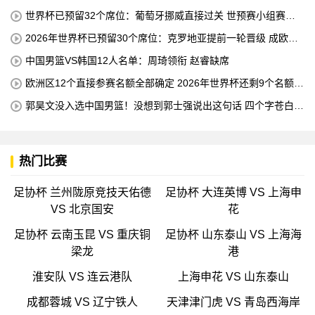
世界杯已预留32个席位：葡萄牙挪威直接过关 世预赛小组赛即
将结束
2026年世界杯已预留30个席位：克罗地亚提前一轮晋级 成欧洲
第三支球队
中国男篮VS韩国12人名单：周琦领衔 赵睿缺席
欧洲区12个直接参赛名额全部确定 2026年世界杯还剩9个名额待
确定
郭昊文没入选中国男篮！没想到郭士强说出这句话 四个字苍白无
力
热门比赛
足协杯 兰州陇原竞技天佑德
足协杯 大连英博 VS 上海申
VS 北京国安
花
足协杯 云南玉昆 VS 重庆铜
足协杯 山东泰山 VS 上海海
梁龙
港
淮安队 VS 连云港队
上海申花 VS 山东泰山
成都蓉城 VS 辽宁铁人
天津津门虎 VS 青岛西海岸