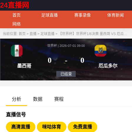
24直播网
首页
足球直播
赛事录像
体育新闻
网络
当前位置:
首页
>
直播
>
足球直播
>
【世界杯】世界杯1/8决赛 墨西哥 VS 厄瓜多尔
世界杯 | 2026-07-01 09:00
0
-
0
墨西哥
厄瓜
已结束
分析
数据
赛程
直播信号
高清直播
咪咕体育
免费直播