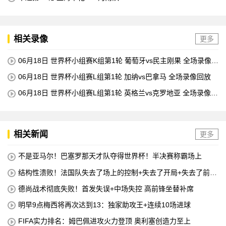
相关录像
更多
06月18日 世界杯小组赛K组第1轮 葡萄牙vs民主刚果 全场录像回
放
06月18日 世界杯小组赛L组第1轮 加纳vs巴拿马 全场录像回放
06月18日 世界杯小组赛L组第1轮 英格兰vs克罗地亚 全场录像回
放
相关新闻
更多
不是亚马尔！巴塞罗那天才队夺得世界杯！半决赛称霸场上
结构性溃败！法国队失去了场上的控制+失去了开局+失去了前锋
线=无论如何他们都会输
德尚战术彻底失败！首发失误+中场失控 高前锋坐替补席
明早9点梅西将再次达到13：独家助攻王+连续10场进球
FIFA实力排名：姆巴佩进攻火力登顶 奥利塞创造力至上