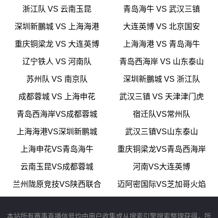
浙江队 VS 云南玉昆
青岛海牛 VS 武汉三镇
深圳新鵬城 VS 上海海港
大连英博 VS 北京国安
重庆铜梁龙 VS 大连英博
上海海港 VS 青岛海牛
辽宁铁人 VS 河南队
青岛西海岸 VS 山东泰山
苏州队 VS 南京队
深圳新鵬城 VS 浙江队
成都蓉城 VS 上海申花
武汉三镇 VS 天津津门虎
青岛西海岸VS成都蓉城
宿迁队VS常州队
上海海港VS深圳新鹏城
武汉三镇VS山东泰山
上海申花VS青岛海牛
重庆铜梁龙VS青岛西海岸
云南玉昆VS成都蓉城
河南VS大连英博
兰州陇原竞技VS陕西联合
迈阿密国际VS芝加哥火焰
本站所有赛事直播信号均由用户收集或从搜索引擎搜索整理获得，所