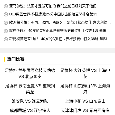
亚马尔说：法国才是最可怕的 我们之前已经消灭了他们
U19男篮世界杯-陈家政25分中国队击败喀麦隆排名第13
欧洲积分榜：英国、法国、西班牙、葡萄牙状态均佳 意大利德国
末轮生死战
就在今晚？ 40岁的C罗距离世预赛历史最佳射手仅差1球 他将在
对阵匈牙利的比赛中创下这一纪录
距离榜首还差1球！ 40岁的C罗在世界杯预赛中打入38球 超越梅
西 单独占据第二位 下一轮 他将成为历史最佳射手
热门比赛
足协杯 兰州陇原竞技天佑德
足协杯 大连英博 VS 上海申
VS 北京国安
花
足协杯 云南玉昆 VS 重庆铜
足协杯 山东泰山 VS 上海海
梁龙
港
淮安队 VS 连云港队
上海申花 VS 山东泰山
成都蓉城 VS 辽宁铁人
天津津门虎 VS 青岛西海岸