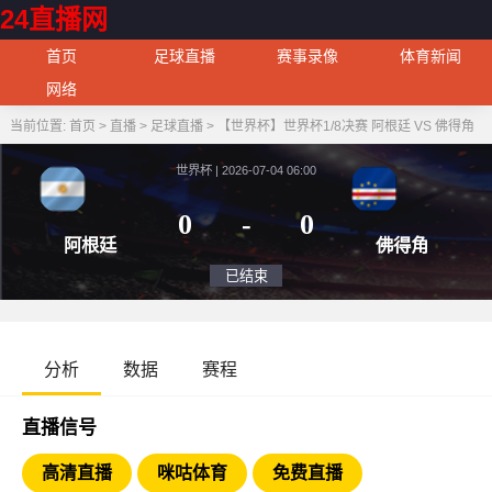
24直播网
首页
足球直播
赛事录像
体育新闻
网络
当前位置:
首页
>
直播
>
足球直播
>
【世界杯】世界杯1/8决赛 阿根廷 VS 佛得角
世界杯 | 2026-07-04 06:00
0
-
0
阿根廷
佛
已结束
分析
数据
赛程
直播信号
高清直播
咪咕体育
免费直播