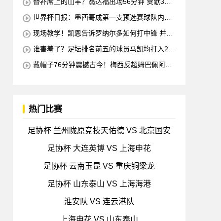
替补席上的山羊？翁达福出场56分钟 贡献3球2
助攻 每11分钟参与1球
世界杯日报：墨西哥成第一支预选赛球队内马
尔确定缺席对阵海地的比赛
现场教学！凯恩告诉罗纳尔多如何打中锋 并举
例说明进攻和防守
谁害羞了？足坛排名前五的球员马凯均打入2球
梅西也进球 全场比赛只有一名球员出战
戴帽子76分钟震撼古今！梅西反超姆巴佩阿根
廷3-0出线形势看好
热门比赛
足协杯 兰州陇原竞技天佑德 VS 北京国安
足协杯 大连英博 VS 上海申花
足协杯 云南玉昆 VS 重庆铜梁龙
足协杯 山东泰山 VS 上海海港
淮安队 VS 连云港队
上海申花 VS 山东泰山