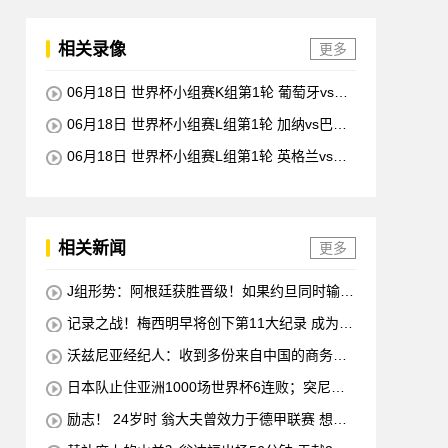
相关录像
更多
06月18日 世界杯小组赛K组第1轮 葡萄牙vs民
主刚果 全场录像回放
06月18日 世界杯小组赛L组第1轮 加纳vs巴拿
马 全场录像回放
06月18日 世界杯小组赛L组第1轮 英格兰vs克
罗地亚 全场录像回放
相关新闻
更多
J组形势：阿根廷获胜晋级！如果约旦同时输球
阿根廷将锁定榜首
记录之战！梅西明早将创下第11大纪录 成为历
史最佳射手+6次助攻+助攻王！
沃兹尼亚经纪人：收到多份来自中国的商务邀
请 需要帮他打开中国社交媒体
日本队止住亚洲1000场世界杯6连败；突尼斯
惨遭淘汰 换帅无用
励志！ 24岁时 翁大夫曾效力于德甲联赛 想要
退役 他完成了足球机床操作员的职业培训