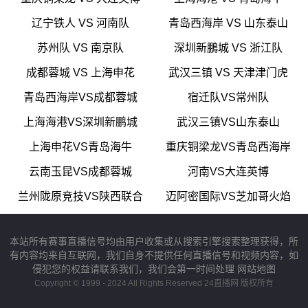
辽宁铁人 VS 河南队
青岛西海岸 VS 山东泰山
苏州队 VS 南京队
深圳新鵬城 VS 浙江队
成都蓉城 VS 上海申花
武汉三镇 VS 天津津门虎
青岛西海岸VS成都蓉城
宿迁队VS常州队
上海海港VS深圳新鹏城
武汉三镇VS山东泰山
上海申花VS青岛海牛
重庆铜梁龙VS青岛西海岸
云南玉昆VS成都蓉城
河南VS大连英博
兰州陇原竞技VS陕西联合
迈阿密国际VS芝加哥火焰
本站所有赛事直播信号均由用户收集或从搜索引擎搜索整理获得，所
有内容均来自互联网，我们自身不提供任何直播信号和视频内容，如
侵犯您的权益请联系我们，我们会第一时间处理
网站地图
Copyright © 1999 - 2024 All Rights Reserved 24直播网 版权所有