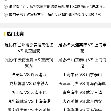
谁害羞了？足坛排名前五的球员马凯均打入2球 梅西也进球 全场
比赛只有一名球员出战
戴帽子76分钟震撼古今！梅西反超姆巴佩阿根廷3-0出线形势看
好
热门比赛
足协杯 兰州陇原竞技天佑德
足协杯 大连英博 VS 上海申
VS 北京国安
花
足协杯 云南玉昆 VS 重庆铜
足协杯 山东泰山 VS 上海海
梁龙
港
淮安队 VS 连云港队
上海申花 VS 山东泰山
成都蓉城 VS 辽宁铁人
天津津门虎 VS 青岛西海岸
浙江队 VS 云南玉昆
青岛海牛 VS 武汉三镇
深圳新鵬城 VS 上海海港
大连英博 VS 北京国安
重庆铜梁龙 VS 大连英博
上海海港 VS 青岛海牛