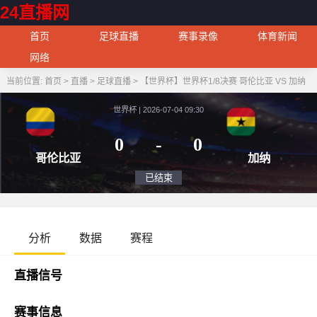
24直播网
首页
足球直播
赛事录像
体育新闻
网络
当前位置:
首页
>
直播
>
足球直播
>
【世界杯】世界杯1/8决赛 哥伦比亚 VS 加纳
世界杯 | 2026-07-04 09:30
0
-
0
哥伦比亚
加
已结束
分析
数据
赛程
直播信号
赛事信息