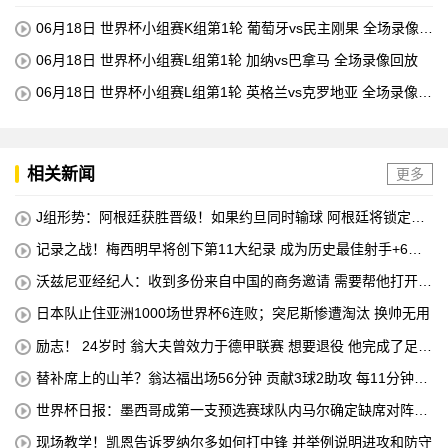
06月18日 世界杯小组赛K组第1轮 葡萄牙vs民主刚果 全场录像回
放
06月18日 世界杯小组赛L组第1轮 加纳vs巴拿马 全场录像回放
06月18日 世界杯小组赛L组第1轮 英格兰vs克罗地亚 全场录像回
放
相关新闻
更多
J组形势：阿根廷获胜晋级！如果约旦同时输球 阿根廷将锁定榜
首
记录之战！梅西明早将创下第11大纪录 成为历史最佳射手+6次
助攻+助攻王！
沃兹尼亚经纪人：收到多份来自中国的商务邀请 需要帮他打开中
国社交媒体
日本队止住亚洲1000场世界杯6连败；突尼斯惨遭淘汰 换帅无用
励志！ 24岁时 翁大夫曾效力于德甲联赛 想要退役 他完成了足球
机床操作员的职业培训
替补席上的山羊？翁达福出场56分钟 贡献3球2助攻 每11分钟参
与1球
世界杯日报：墨西哥成第一支预选赛球队内马尔确定缺席对阵海
地的比赛
现场教学！凯恩告诉罗纳尔多如何打中锋 并举例说明进攻和防守