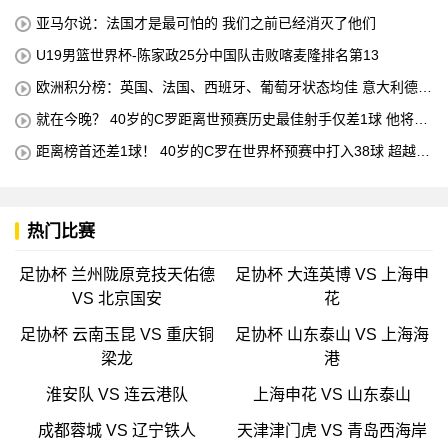
亚马尔说：法国才是最可怕的 我们之前已经消灭了他们
U19男篮世界杯-陈家政25分中国队击败喀麦隆排名第13
欧洲积分榜：英国、法国、西班牙、葡萄牙状态均佳 意大利德国
末轮生死战
就在今晚？ 40岁的C罗距离世预赛历史最佳射手仅差1球 他将在
对阵匈牙利的比赛中创下这一纪录
距离榜首还差1球！ 40岁的C罗在世界杯预赛中打入38球 超越梅
西 单独占据第二位 下一轮 他将成为历史最佳射手
热门比赛
足协杯 兰州陇原竞技天佑德
足协杯 大连英博 VS 上海申
VS 北京国安
花
足协杯 云南玉昆 VS 重庆铜
足协杯 山东泰山 VS 上海海
梁龙
港
淮安队 VS 连云港队
上海申花 VS 山东泰山
成都蓉城 VS 辽宁铁人
天津津门虎 VS 青岛西海岸