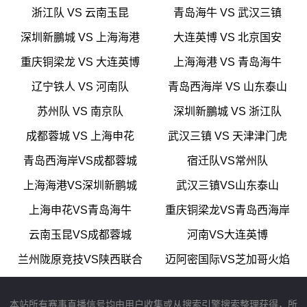
浙江队 VS 云南玉昆
青岛海牛 VS 武汉三镇
深圳新鵬城 VS 上海海港
大连英博 VS 北京国安
重庆铜梁龙 VS 大连英博
上海海港 VS 青岛海牛
辽宁铁人 VS 河南队
青岛西海岸 VS 山东泰山
苏州队 VS 南京队
深圳新鵬城 VS 浙江队
成都蓉城 VS 上海申花
武汉三镇 VS 天津津门虎
青岛西海岸VS成都蓉城
宿迁队VS常州队
上海海港VS深圳新鹏城
武汉三镇VS山东泰山
上海申花VS青岛海牛
重庆铜梁龙VS青岛西海岸
云南玉昆VS成都蓉城
河南VS大连英博
兰州陇原竞技VS陕西联合
迈阿密国际VS芝加哥火焰
本站所有赛事直播信号均由用户收集或从搜索引擎搜索整理获得，所