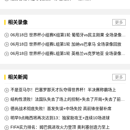
相关录像
更多
06月18日 世界杯小组赛K组第1轮 葡萄牙vs民主刚果 全场录像回
放
06月18日 世界杯小组赛L组第1轮 加纳vs巴拿马 全场录像回放
06月18日 世界杯小组赛L组第1轮 英格兰vs克罗地亚 全场录像回
放
相关新闻
更多
不是亚马尔！巴塞罗那天才队夺得世界杯！半决赛称霸场上
结构性溃败！法国队失去了场上的控制+失去了开局+失去了前锋
线=无论如何他们都会输
德尚战术彻底失败！首发失误+中场失控 高前锋坐替补席
明早9点梅西将再次达到13：独家助攻王+连续10场进球
FIFA实力排名：姆巴佩进攻火力登顶 奥利塞创造力至上