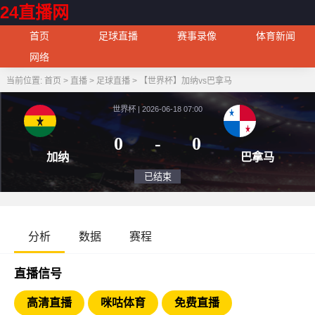
24直播网
首页
足球直播
赛事录像
体育新闻
网络
当前位置:
首页
>
直播
>
足球直播
>
【世界杯】加纳vs巴拿马
世界杯 | 2026-06-18 07:00
0
-
0
加纳
巴
已结束
分析
数据
赛程
直播信号
高清直播
咪咕体育
免费直播