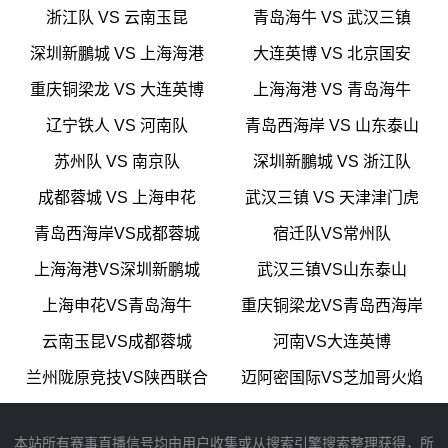
浙江队 VS 云南玉昆
青岛海牛 VS 武汉三镇
深圳新鵬城 VS 上海海港
大连英博 VS 北京国安
重庆铜梁龙 VS 大连英博
上海海港 VS 青岛海牛
辽宁铁人 VS 河南队
青岛西海岸 VS 山东泰山
苏州队 VS 南京队
深圳新鵬城 VS 浙江队
成都蓉城 VS 上海申花
武汉三镇 VS 天津津门虎
青岛西海岸VS成都蓉城
宿迁队VS常州队
上海海港VS深圳新鹏城
武汉三镇VS山东泰山
上海申花VS青岛海牛
重庆铜梁龙VS青岛西海岸
云南玉昆VS成都蓉城
河南VS大连英博
兰州陇原竞技VS陕西联合
迈阿密国际VS芝加哥火焰
本站所有赛事直播信号均由用户收集或从搜索引擎搜索整理获得，所