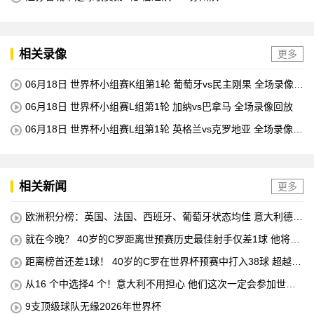
相关录像
更多
06月18日 世界杯小组赛K组第1轮 葡萄牙vs民主刚果 全场录像回
放
06月18日 世界杯小组赛L组第1轮 加纳vs巴拿马 全场录像回放
06月18日 世界杯小组赛L组第1轮 英格兰vs克罗地亚 全场录像回
放
相关新闻
更多
欧洲积分榜：英国、法国、西班牙、葡萄牙状态均佳 意大利德国
末轮生死战
就在今晚？ 40岁的C罗距离世预赛历史最佳射手仅差1球 他将在
对阵匈牙利的比赛中创下这一纪录
距离榜首还差1球！ 40岁的C罗在世界杯预赛中打入38球 超越梅
西 单独占据第二位 下一轮 他将成为历史最佳射手
从16 个中选择4 个！意大利不用担心 他们这次一定会参加世界
杯的！
9支顶级球队无缘2026年世界杯