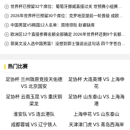
世界杯已预留32个席位：葡萄牙挪威直接过关 世预赛小组赛即
将结束
2026年世界杯已预留30个席位：克罗地亚提前一轮晋级 成欧洲
第三支球队
中国男篮VS韩国12人名单：周琦领衔 赵睿缺席
欧洲区12个直接参赛名额全部确定 2026年世界杯还剩9个名额待
确定
郭昊文没入选中国男篮！没想到郭士强说出这句话 四个字苍白无
力
热门比赛
足协杯 兰州陇原竞技天佑德
足协杯 大连英博 VS 上海申
VS 北京国安
花
足协杯 云南玉昆 VS 重庆铜
足协杯 山东泰山 VS 上海海
梁龙
港
淮安队 VS 连云港队
上海申花 VS 山东泰山
成都蓉城 VS 辽宁铁人
天津津门虎 VS 青岛西海岸