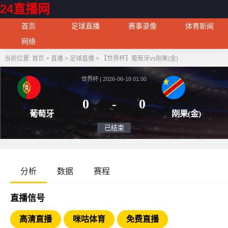
24直播网
首页
足球直播
赛事录像
体育新闻
网络
当前位置:
首页
>
直播
>
足球直播
>
【世界杯】葡萄牙vs刚果(金)
世界杯 | 2026-06-18 01:00
0
-
0
葡萄牙
刚果
已结束
分析
数据
赛程
直播信号
高清直播
咪咕体育
免费直播