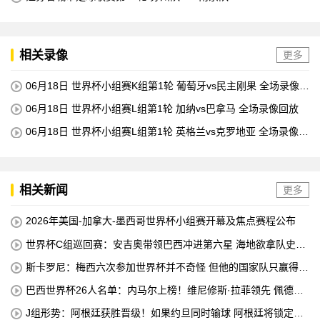
相关录像
更多
06月18日 世界杯小组赛K组第1轮 葡萄牙vs民主刚果 全场录像回
放
06月18日 世界杯小组赛L组第1轮 加纳vs巴拿马 全场录像回放
06月18日 世界杯小组赛L组第1轮 英格兰vs克罗地亚 全场录像回
放
相关新闻
更多
2026年美国-加拿大-墨西哥世界杯小组赛开幕及焦点赛程公布
世界杯C组巡回赛：安吉奥带领巴西冲进第六星 海地欲拿队史首
分
斯卡罗尼：梅西六次参加世界杯并不奇怪 但他的国家队只赢得了
4个冠军
巴西世界杯26人名单：内马尔上榜！维尼修斯·拉菲领先 佩德罗
错失
J组形势：阿根廷获胜晋级！如果约旦同时输球 阿根廷将锁定榜