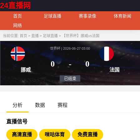
24直播网
首页
足球直播
赛事录像
体育新闻
网络
当前位置:
首页
>
直播
>
足球直播
>
【世界杯】挪威vs法国
世界杯 | 2026-06-27 03:00
0
-
0
挪威
法
已结束
分析
数据
赛程
直播信号
高清直播
咪咕体育
免费直播