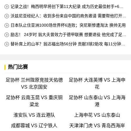
首
记录之战！梅西明早将创下第11大纪录 成为历史最佳射手+6次
助攻+助攻王！
沃兹尼亚经纪人：收到多份来自中国的商务邀请 需要帮他打开中
国社交媒体
日本队止住亚洲1000场世界杯6连败；突尼斯惨遭淘汰 换帅无用
励志！ 24岁时 翁大夫曾效力于德甲联赛 想要退役 他完成了足球
机床操作员的职业培训
替补席上的山羊？翁达福出场56分钟 贡献3球2助攻 每11分钟参
与1球
热门比赛
足协杯 兰州陇原竞技天佑德
足协杯 大连英博 VS 上海申
VS 北京国安
花
足协杯 云南玉昆 VS 重庆铜
足协杯 山东泰山 VS 上海海
梁龙
港
淮安队 VS 连云港队
上海申花 VS 山东泰山
成都蓉城 VS 辽宁铁人
天津津门虎 VS 青岛西海岸