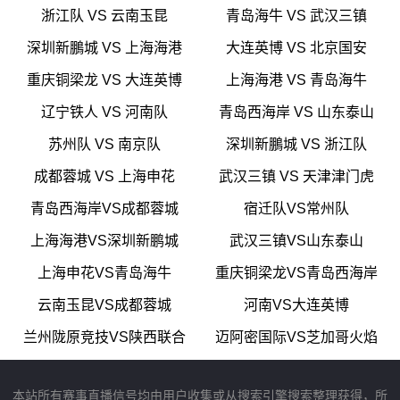
浙江队 VS 云南玉昆
青岛海牛 VS 武汉三镇
深圳新鵬城 VS 上海海港
大连英博 VS 北京国安
重庆铜梁龙 VS 大连英博
上海海港 VS 青岛海牛
辽宁铁人 VS 河南队
青岛西海岸 VS 山东泰山
苏州队 VS 南京队
深圳新鵬城 VS 浙江队
成都蓉城 VS 上海申花
武汉三镇 VS 天津津门虎
青岛西海岸VS成都蓉城
宿迁队VS常州队
上海海港VS深圳新鹏城
武汉三镇VS山东泰山
上海申花VS青岛海牛
重庆铜梁龙VS青岛西海岸
云南玉昆VS成都蓉城
河南VS大连英博
兰州陇原竞技VS陕西联合
迈阿密国际VS芝加哥火焰
本站所有赛事直播信号均由用户收集或从搜索引擎搜索整理获得，所