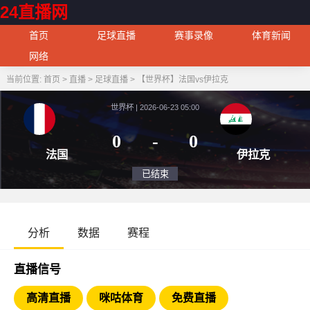
24直播网
首页
足球直播
赛事录像
体育新闻
网络
当前位置:
首页
>
直播
>
足球直播
>
【世界杯】法国vs伊拉克
世界杯 | 2026-06-23 05:00
0
-
0
法国
伊
已结束
分析
数据
赛程
直播信号
高清直播
咪咕体育
免费直播