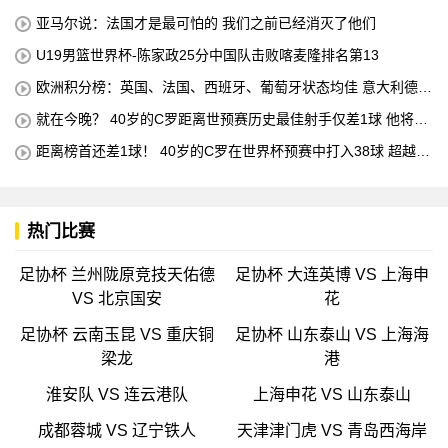
亚马尔说：法国才是最可怕的 我们之前已经消灭了他们
U19男篮世界杯-陈家政25分中国队击败喀麦隆排名第13
欧洲积分榜：英国、法国、西班牙、葡萄牙状态均佳 意大利德国
末轮生死战
就在今晚？ 40岁的C罗距离世预赛历史最佳射手仅差1球 他将在
对阵匈牙利的比赛中创下这一纪录
距离榜首还差1球！ 40岁的C罗在世界杯预赛中打入38球 超越梅
西 单独占据第二位 下一轮 他将成为历史最佳射手
热门比赛
足协杯 兰州陇原竞技天佑德
足协杯 大连英博 VS 上海申
VS 北京国安
花
足协杯 云南玉昆 VS 重庆铜
足协杯 山东泰山 VS 上海海
梁龙
港
淮安队 VS 连云港队
上海申花 VS 山东泰山
成都蓉城 VS 辽宁铁人
天津津门虎 VS 青岛西海岸