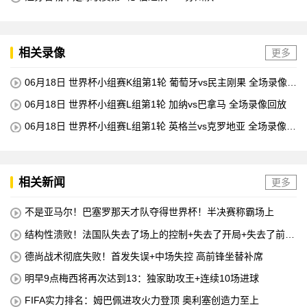
相关录像
更多
06月18日 世界杯小组赛K组第1轮 葡萄牙vs民主刚果 全场录像回
放
06月18日 世界杯小组赛L组第1轮 加纳vs巴拿马 全场录像回放
06月18日 世界杯小组赛L组第1轮 英格兰vs克罗地亚 全场录像回
放
相关新闻
更多
不是亚马尔！巴塞罗那天才队夺得世界杯！半决赛称霸场上
结构性溃败！法国队失去了场上的控制+失去了开局+失去了前锋
线=无论如何他们都会输
德尚战术彻底失败！首发失误+中场失控 高前锋坐替补席
明早9点梅西将再次达到13：独家助攻王+连续10场进球
FIFA实力排名：姆巴佩进攻火力登顶 奥利塞创造力至上