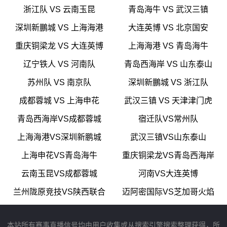
浙江队 VS 云南玉昆
青岛海牛 VS 武汉三镇
深圳新鵬城 VS 上海海港
大连英博 VS 北京国安
重庆铜梁龙 VS 大连英博
上海海港 VS 青岛海牛
辽宁铁人 VS 河南队
青岛西海岸 VS 山东泰山
苏州队 VS 南京队
深圳新鵬城 VS 浙江队
成都蓉城 VS 上海申花
武汉三镇 VS 天津津门虎
青岛西海岸VS成都蓉城
宿迁队VS常州队
上海海港VS深圳新鹏城
武汉三镇VS山东泰山
上海申花VS青岛海牛
重庆铜梁龙VS青岛西海岸
云南玉昆VS成都蓉城
河南VS大连英博
兰州陇原竞技VS陕西联合
迈阿密国际VS芝加哥火焰
本站所有赛事直播信号均由用户收集或从搜索引擎搜索整理获得，所