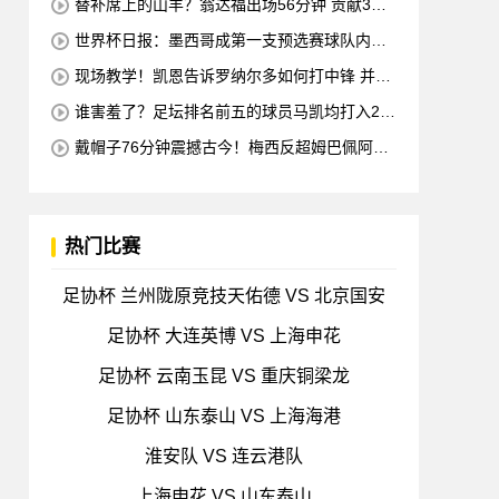
替补席上的山羊？翁达福出场56分钟 贡献3球2
助攻 每11分钟参与1球
世界杯日报：墨西哥成第一支预选赛球队内马
尔确定缺席对阵海地的比赛
现场教学！凯恩告诉罗纳尔多如何打中锋 并举
例说明进攻和防守
谁害羞了？足坛排名前五的球员马凯均打入2球
梅西也进球 全场比赛只有一名球员出战
戴帽子76分钟震撼古今！梅西反超姆巴佩阿根
廷3-0出线形势看好
热门比赛
足协杯 兰州陇原竞技天佑德 VS 北京国安
足协杯 大连英博 VS 上海申花
足协杯 云南玉昆 VS 重庆铜梁龙
足协杯 山东泰山 VS 上海海港
淮安队 VS 连云港队
上海申花 VS 山东泰山