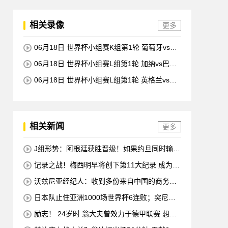
相关录像
更多
06月18日 世界杯小组赛K组第1轮 葡萄牙vs民
主刚果 全场录像回放
06月18日 世界杯小组赛L组第1轮 加纳vs巴拿
马 全场录像回放
06月18日 世界杯小组赛L组第1轮 英格兰vs克
罗地亚 全场录像回放
相关新闻
更多
J组形势：阿根廷获胜晋级！如果约旦同时输球
阿根廷将锁定榜首
记录之战！梅西明早将创下第11大纪录 成为历
史最佳射手+6次助攻+助攻王！
沃兹尼亚经纪人：收到多份来自中国的商务邀
请 需要帮他打开中国社交媒体
日本队止住亚洲1000场世界杯6连败；突尼斯
惨遭淘汰 换帅无用
励志！ 24岁时 翁大夫曾效力于德甲联赛 想要
退役 他完成了足球机床操作员的职业培训