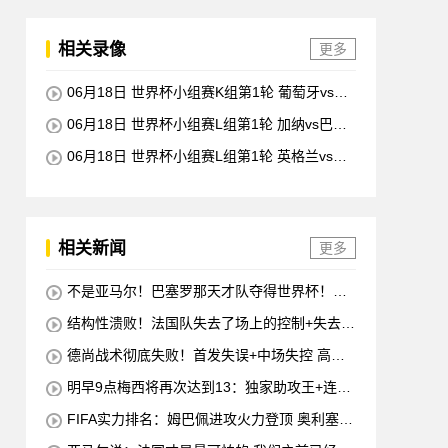
相关录像
更多
06月18日 世界杯小组赛K组第1轮 葡萄牙vs民
主刚果 全场录像回放
06月18日 世界杯小组赛L组第1轮 加纳vs巴拿
马 全场录像回放
06月18日 世界杯小组赛L组第1轮 英格兰vs克
罗地亚 全场录像回放
相关新闻
更多
不是亚马尔！巴塞罗那天才队夺得世界杯！半
决赛称霸场上
结构性溃败！法国队失去了场上的控制+失去了
开局+失去了前锋线=无论如何他们都会输
德尚战术彻底失败！首发失误+中场失控 高前
锋坐替补席
明早9点梅西将再次达到13：独家助攻王+连续
10场进球
FIFA实力排名：姆巴佩进攻火力登顶 奥利塞创
造力至上