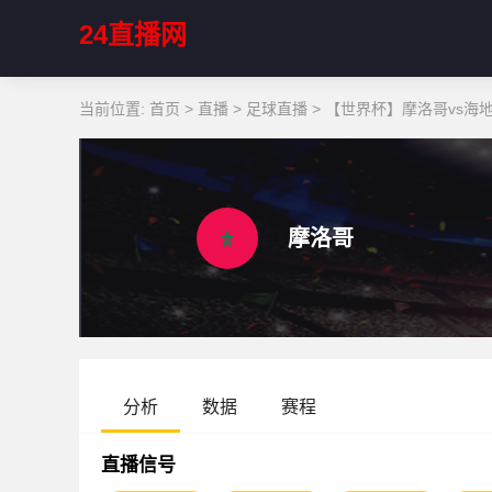
24直播网
当前位置:
首页
>
直播
>
足球直播
>
【世界杯】摩洛哥vs海
摩洛哥
分析
数据
赛程
直播信号