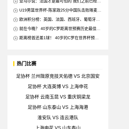
亚马尔说：法国才是最可怕的 我们之前已经消
灭了他们
U19男篮世界杯-陈家政25分中国队击败喀麦隆
排名第13
欧洲积分榜：英国、法国、西班牙、葡萄牙状
态均佳 意大利德国末轮生死战
就在今晚？ 40岁的C罗距离世预赛历史最佳射
手仅差1球 他将在对阵匈牙利的比赛中创下这一纪
距离榜首还差1球！ 40岁的C罗在世界杯预赛
录
中打入38球 超越梅西 单独占据第二位 下一轮 他
将成为历史最佳射手
热门比赛
足协杯 兰州陇原竞技天佑德 VS 北京国安
足协杯 大连英博 VS 上海申花
足协杯 云南玉昆 VS 重庆铜梁龙
足协杯 山东泰山 VS 上海海港
淮安队 VS 连云港队
上海申花 VS 山东泰山