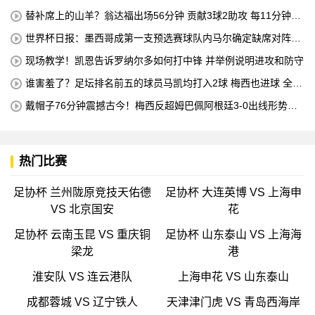
机床操作员的职业培训
替补席上的山羊？翁达福出场56分钟 贡献3球2助攻 每11分钟参
与1球
世界杯日报：墨西哥成第一支预选赛球队内马尔确定缺席对阵海
地的比赛
现场教学！凯恩告诉罗纳尔多如何打中锋 并举例说明进攻和防守
谁害羞了？足坛排名前五的球员马凯均打入2球 梅西也进球 全场
比赛只有一名球员出战
戴帽子76分钟震撼古今！梅西反超姆巴佩阿根廷3-0出线形势看
好
热门比赛
足协杯 兰州陇原竞技天佑德
足协杯 大连英博 VS 上海申
VS 北京国安
花
足协杯 云南玉昆 VS 重庆铜
足协杯 山东泰山 VS 上海海
梁龙
港
淮安队 VS 连云港队
上海申花 VS 山东泰山
成都蓉城 VS 辽宁铁人
天津津门虎 VS 青岛西海岸