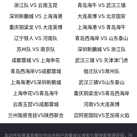
浙江队 VS 云南玉昆
青岛海牛 VS 武汉三镇
深圳新鵬城 VS 上海海港
大连英博 VS 北京国安
重庆铜梁龙 VS 大连英博
上海海港 VS 青岛海牛
辽宁铁人 VS 河南队
青岛西海岸 VS 山东泰山
苏州队 VS 南京队
深圳新鵬城 VS 浙江队
成都蓉城 VS 上海申花
武汉三镇 VS 天津津门虎
青岛西海岸VS成都蓉城
宿迁队VS常州队
上海海港VS深圳新鹏城
武汉三镇VS山东泰山
上海申花VS青岛海牛
重庆铜梁龙VS青岛西海岸
云南玉昆VS成都蓉城
河南VS大连英博
兰州陇原竞技VS陕西联合
迈阿密国际VS芝加哥火焰
本站所有赛事直播信号均由用户收集或从搜索引擎搜索整理获得，所