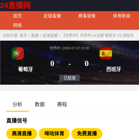
24直播网
首页
足球直播
赛事录像
体育新闻
网络
当前位置:
首页
>
直播
>
足球直播
>
【世界杯】世界杯1/4决赛 葡萄牙 VS 西班牙
世界杯 | 2026-07-07 03:00
0
-
0
葡萄牙
西
已结束
分析
数据
赛程
直播信号
高清直播
咪咕体育
免费直播