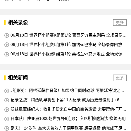
相关录像
更多
06月18日 世界杯小组赛K组第1轮 葡萄牙vs民主刚果 全场录像回
放
06月18日 世界杯小组赛L组第1轮 加纳vs巴拿马 全场录像回放
06月18日 世界杯小组赛L组第1轮 英格兰vs克罗地亚 全场录像回
放
相关新闻
更多
J组形势：阿根廷获胜晋级！如果约旦同时输球 阿根廷将锁定榜
首
记录之战！梅西明早将创下第11大纪录 成为历史最佳射手+6次
助攻+助攻王！
沃兹尼亚经纪人：收到多份来自中国的商务邀请 需要帮他打开中
国社交媒体
日本队止住亚洲1000场世界杯6连败；突尼斯惨遭淘汰 换帅无用
励志！ 24岁时 翁大夫曾效力于德甲联赛 想要退役 他完成了足球