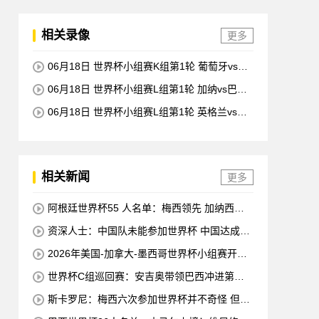
相关录像
更多
06月18日 世界杯小组赛K组第1轮 葡萄牙vs民
主刚果 全场录像回放
06月18日 世界杯小组赛L组第1轮 加纳vs巴拿
马 全场录像回放
06月18日 世界杯小组赛L组第1轮 英格兰vs克
罗地亚 全场录像回放
相关新闻
更多
阿根廷世界杯55 人名单：梅西领先 加纳西奥
错失迪巴拉
资深人士：中国队未能参加世界杯 中国达成协
议压力较小
2026年美国-加拿大-墨西哥世界杯小组赛开幕
及焦点赛程公布
世界杯C组巡回赛：安吉奥带领巴西冲进第六
星 海地欲拿队史首分
斯卡罗尼：梅西六次参加世界杯并不奇怪 但他
的国家队只赢得了4个冠军