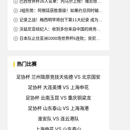
巴西世界杯26人名单：内马尔上榜！维尼修斯·
拉菲领先 佩德罗错失
J组形势：阿根廷获胜晋级！如果约旦同时输球
阿根廷将锁定榜首
记录之战！梅西明早将创下第11大纪录 成为历
史最佳射手+6次助攻+助攻王！
沃兹尼亚经纪人：收到多份来自中国的商务邀
请 需要帮他打开中国社交媒体
日本队止住亚洲1000场世界杯6连败；突尼斯
惨遭淘汰 换帅无用
热门比赛
足协杯 兰州陇原竞技天佑德 VS 北京国安
足协杯 大连英博 VS 上海申花
足协杯 云南玉昆 VS 重庆铜梁龙
足协杯 山东泰山 VS 上海海港
淮安队 VS 连云港队
上海申花 VS 山东泰山