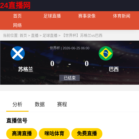
24直播网
首页
足球直播
赛事录像
体育新闻
网络
当前位置:
首页
>
直播
>
足球直播
>
【世界杯】苏格兰vs巴西
世界杯 | 2026-06-25 06:00
0
-
0
苏格兰
巴
已结束
分析
数据
赛程
直播信号
高清直播
咪咕体育
免费直播