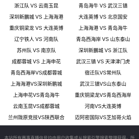
浙江队 VS 云南玉昆
青岛海牛 VS 武汉三镇
深圳新鵬城 VS 上海海港
大连英博 VS 北京国安
重庆铜梁龙 VS 大连英博
上海海港 VS 青岛海牛
辽宁铁人 VS 河南队
青岛西海岸 VS 山东泰山
苏州队 VS 南京队
深圳新鵬城 VS 浙江队
成都蓉城 VS 上海申花
武汉三镇 VS 天津津门虎
青岛西海岸VS成都蓉城
宿迁队VS常州队
上海海港VS深圳新鹏城
武汉三镇VS山东泰山
上海申花VS青岛海牛
重庆铜梁龙VS青岛西海岸
云南玉昆VS成都蓉城
河南VS大连英博
兰州陇原竞技VS陕西联合
迈阿密国际VS芝加哥火焰
本站所有赛事直播信号均由用户收集或从搜索引擎搜索整理获得，所