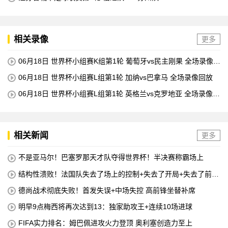
相关录像
更多
06月18日 世界杯小组赛K组第1轮 葡萄牙vs民主刚果 全场录像回
放
06月18日 世界杯小组赛L组第1轮 加纳vs巴拿马 全场录像回放
06月18日 世界杯小组赛L组第1轮 英格兰vs克罗地亚 全场录像回
放
相关新闻
更多
不是亚马尔！巴塞罗那天才队夺得世界杯！半决赛称霸场上
结构性溃败！法国队失去了场上的控制+失去了开局+失去了前锋
线=无论如何他们都会输
德尚战术彻底失败！首发失误+中场失控 高前锋坐替补席
明早9点梅西将再次达到13：独家助攻王+连续10场进球
FIFA实力排名：姆巴佩进攻火力登顶 奥利塞创造力至上