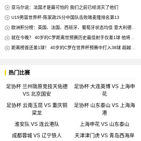
亚马尔说：法国才是最可怕的 我们之前已经消灭了他们
U19男篮世界杯-陈家政25分中国队击败喀麦隆排名第13
欧洲积分榜：英国、法国、西班牙、葡萄牙状态均佳 意大利德国
末轮生死战
就在今晚？ 40岁的C罗距离世预赛历史最佳射手仅差1球 他将在
对阵匈牙利的比赛中创下这一纪录
距离榜首还差1球！ 40岁的C罗在世界杯预赛中打入38球 超越梅
西 单独占据第二位 下一轮 他将成为历史最佳射手
热门比赛
足协杯 兰州陇原竞技天佑德
足协杯 大连英博 VS 上海申
VS 北京国安
花
足协杯 云南玉昆 VS 重庆铜
足协杯 山东泰山 VS 上海海
梁龙
港
淮安队 VS 连云港队
上海申花 VS 山东泰山
成都蓉城 VS 辽宁铁人
天津津门虎 VS 青岛西海岸