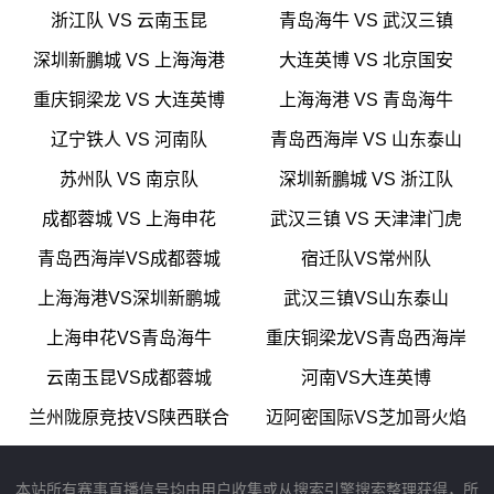
浙江队 VS 云南玉昆
青岛海牛 VS 武汉三镇
深圳新鵬城 VS 上海海港
大连英博 VS 北京国安
重庆铜梁龙 VS 大连英博
上海海港 VS 青岛海牛
辽宁铁人 VS 河南队
青岛西海岸 VS 山东泰山
苏州队 VS 南京队
深圳新鵬城 VS 浙江队
成都蓉城 VS 上海申花
武汉三镇 VS 天津津门虎
青岛西海岸VS成都蓉城
宿迁队VS常州队
上海海港VS深圳新鹏城
武汉三镇VS山东泰山
上海申花VS青岛海牛
重庆铜梁龙VS青岛西海岸
云南玉昆VS成都蓉城
河南VS大连英博
兰州陇原竞技VS陕西联合
迈阿密国际VS芝加哥火焰
本站所有赛事直播信号均由用户收集或从搜索引擎搜索整理获得，所