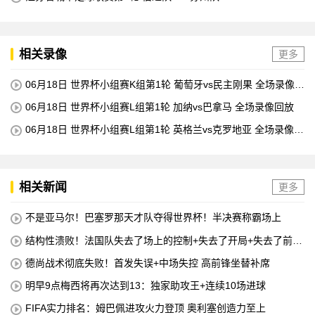
相关录像
更多
06月18日 世界杯小组赛K组第1轮 葡萄牙vs民主刚果 全场录像回
放
06月18日 世界杯小组赛L组第1轮 加纳vs巴拿马 全场录像回放
06月18日 世界杯小组赛L组第1轮 英格兰vs克罗地亚 全场录像回
放
相关新闻
更多
不是亚马尔！巴塞罗那天才队夺得世界杯！半决赛称霸场上
结构性溃败！法国队失去了场上的控制+失去了开局+失去了前锋
线=无论如何他们都会输
德尚战术彻底失败！首发失误+中场失控 高前锋坐替补席
明早9点梅西将再次达到13：独家助攻王+连续10场进球
FIFA实力排名：姆巴佩进攻火力登顶 奥利塞创造力至上