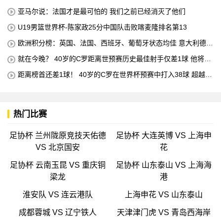
亚马尔说：法国才是最可怕的 我们之前已经消灭了他们
U19男篮世界杯-陈家政25分中国队击败喀麦隆排名第13
欧洲积分榜：英国、法国、西班牙、葡萄牙状态均佳 意大利德国
末轮生死战
就在今晚？ 40岁的C罗距离世预赛历史最佳射手仅差1球 他将在
对阵匈牙利的比赛中创下这一纪录
距离榜首还差1球！ 40岁的C罗在世界杯预赛中打入38球 超越梅
西 单独占据第二位 下一轮 他将成为历史最佳射手
热门比赛
足协杯 兰州陇原竞技天佑德
足协杯 大连英博 VS 上海申
VS 北京国安
花
足协杯 云南玉昆 VS 重庆铜
足协杯 山东泰山 VS 上海海
梁龙
港
淮安队 VS 连云港队
上海申花 VS 山东泰山
成都蓉城 VS 辽宁铁人
天津津门虎 VS 青岛西海岸