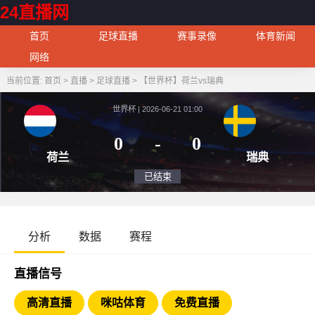
24直播网
首页
足球直播
赛事录像
体育新闻
网络
当前位置:
首页
>
直播
>
足球直播
>
【世界杯】荷兰vs瑞典
世界杯 | 2026-06-21 01:00
0
-
0
荷兰
瑞
已结束
分析
数据
赛程
直播信号
高清直播
咪咕体育
免费直播