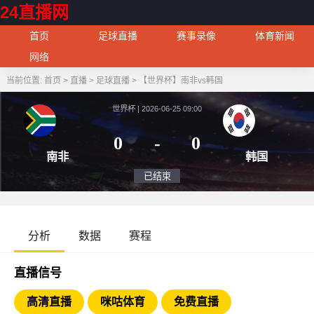
24直播网
首页
足球直播
赛事录像
体育新闻
网络
当前位置:
首页
>
直播
>
足球直播
>
【世界杯】南非vs韩国
世界杯 | 2026-06-25 09:00
0
-
0
南非
韩
已结束
分析
数据
赛程
直播信号
高清直播
咪咕体育
免费直播