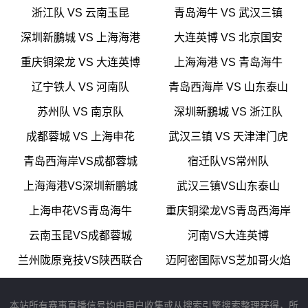
浙江队 VS 云南玉昆
青岛海牛 VS 武汉三镇
深圳新鵬城 VS 上海海港
大连英博 VS 北京国安
重庆铜梁龙 VS 大连英博
上海海港 VS 青岛海牛
辽宁铁人 VS 河南队
青岛西海岸 VS 山东泰山
苏州队 VS 南京队
深圳新鵬城 VS 浙江队
成都蓉城 VS 上海申花
武汉三镇 VS 天津津门虎
青岛西海岸VS成都蓉城
宿迁队VS常州队
上海海港VS深圳新鹏城
武汉三镇VS山东泰山
上海申花VS青岛海牛
重庆铜梁龙VS青岛西海岸
云南玉昆VS成都蓉城
河南VS大连英博
兰州陇原竞技VS陕西联合
迈阿密国际VS芝加哥火焰
本站所有赛事直播信号均由用户收集或从搜索引擎搜索整理获得，所