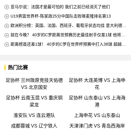
亚马尔说：法国才是最可怕的 我们之前已经消灭了他们
U19男篮世界杯-陈家政25分中国队击败喀麦隆排名第13
欧洲积分榜：英国、法国、西班牙、葡萄牙状态均佳 意大利德国
末轮生死战
就在今晚？ 40岁的C罗距离世预赛历史最佳射手仅差1球 他将在
对阵匈牙利的比赛中创下这一纪录
距离榜首还差1球！ 40岁的C罗在世界杯预赛中打入38球 超越梅
西 单独占据第二位 下一轮 他将成为历史最佳射手
热门比赛
足协杯 兰州陇原竞技天佑德
足协杯 大连英博 VS 上海申
VS 北京国安
花
足协杯 云南玉昆 VS 重庆铜
足协杯 山东泰山 VS 上海海
梁龙
港
淮安队 VS 连云港队
上海申花 VS 山东泰山
成都蓉城 VS 辽宁铁人
天津津门虎 VS 青岛西海岸