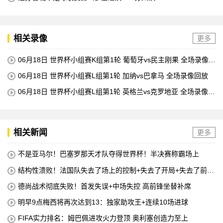
相关录像
更多
06月18日 世界杯小组赛K组第1轮 葡萄牙vs民主刚果 全场录像回
放
06月18日 世界杯小组赛L组第1轮 加纳vs巴拿马 全场录像回放
06月18日 世界杯小组赛L组第1轮 英格兰vs克罗地亚 全场录像回
放
相关新闻
更多
不是亚马尔！巴塞罗那天才队夺得世界杯！半决赛称霸场上
结构性溃败！法国队失去了场上的控制+失去了开局+失去了前锋
线=无论如何他们都会输
德尚战术彻底失败！首发失误+中场失控 高前锋坐替补席
明早9点梅西将再次达到13：独家助攻王+连续10场进球
FIFA实力排名：姆巴佩进攻火力登顶 奥利塞创造力至上